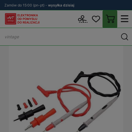
Zamów do 15:00 (pn-pt) -
wysyłka dzisiaj
Wstecz
sklep.avt.pl
Aparatura Pomiarowa
Akcesoria do sprzęt