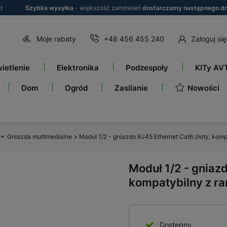
ł
Szybka wysyłka
- większość zamówień
dostarczamy następnego dn
Moje rabaty
+48 456 455 240
Zaloguj się
ietlenie
Elektronika
Podzespoły
KITy AV
Nowości
Dom
Ogród
Zasilanie
Gniazda multimedialne
Moduł 1/2 - gniazdo RJ45 Ethernet Cat6 złoty, kom
Moduł 1/2 - gniazd
kompatybilny z r
Dostępny