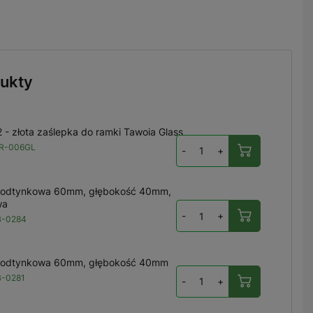
ukty
 - złota zaślepka do ramki Tawoia Glass
R-006GL
-
+
podtynkowa 60mm, głębokość 40mm,
wa
-
+
B-0284
podtynkowa 60mm, głębokość 40mm
-0281
-
+