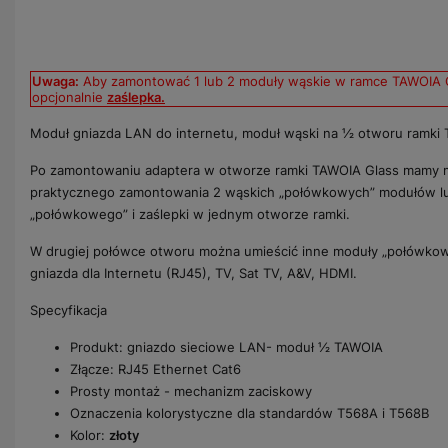
Uwaga:
Aby zamontować 1 lub 2 moduły wąskie w ramce TAWOIA 
opcjonalnie
zaślepka.
Moduł gniazda LAN do internetu, moduł wąski na ½ otworu ramki 
Po zamontowaniu adaptera w otworze ramki TAWOIA Glass mamy m
praktycznego zamontowania 2 wąskich „połówkowych” modułów l
„połówkowego” i zaślepki w jednym otworze ramki.
W drugiej połówce otworu można umieścić inne moduły „połówkowe” 
gniazda dla Internetu (RJ45), TV, Sat TV, A&V, HDMI.
Specyfikacja
Produkt: gniazdo sieciowe LAN- moduł ½ TAWOIA
Złącze: RJ45 Ethernet Cat6
Prosty montaż - mechanizm zaciskowy
Oznaczenia kolorystyczne dla standardów T568A i T568B
Kolor:
złoty