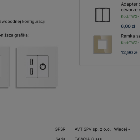
Adapter 
otworze 
Kod:
TWG-
swobodnej konfiguracji
6,00 zł
iższa grafika:
Ramka sz
Kod:
TWG-
12,90 zł
GPSR
AVT SPV sp. z o.o.
Więcej
Seria
TAWOIA Glass