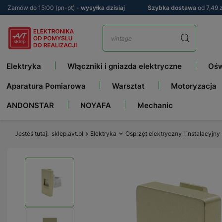
Zamów do 15:00 (pn-pt) -
wysyłka dzisiaj
Szybka dostawa
od 7,49 z
Elektryka
Włączniki i gniazda elektryczne
Ośw
Aparatura Pomiarowa
Warsztat
Motoryzacja
ANDONSTAR
NOYAFA
Mechanic
Jesteś tutaj
sklep.avt.pl
Elektryka
Osprzęt elektryczny i instalacyjny