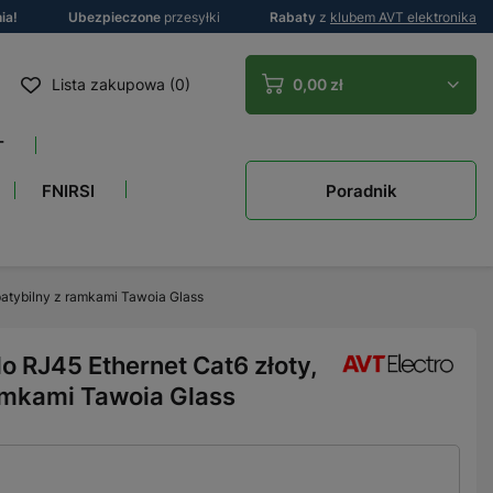
ia!
Ubezpieczone
przesyłki
Rabaty
z
klubem AVT elektronika
Lista zakupowa (0)
0,00 zł
T
Poradnik
FNIRSI
patybilny z ramkami Tawoia Glass
o RJ45 Ethernet Cat6 złoty,
amkami Tawoia Glass