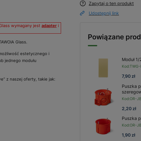
Zapytaj o ten produkt
Udostępnij link
Glass wymagany jest
adapter
i
Powiązane prod
TAWOIA Glass.
ożliwość estetycznego i
Moduł 1/2
ub jednego modułu
Kod:
TWG-
7,90 zł
z naszej oferty, takie jak:
Puszka 
szerego
Kod:
OR-J
2,20 zł
Puszka 
Kod:
OR-JB
1,90 zł