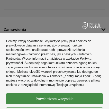
Zamówienia
Konto
Cenimy Twoją prywatność. Wykorzystujemy pliki cookies do
prawidłowego działania serwisu, aby oferować funkcje
Regulaminy
społecznościowe, analizować ruch i prowadzić działania
marketingowe - zarówno przez nas, jak i naszych Zaufanych
Zobacz również
Partnerów. Więcej informacji znajdziesz w zakładce Polityka
prywatności. Akceptacja tego komunikatu oznacza zgodę na ich
W sklepie prezentujemy ceny brutto (z VAT).
zapisywanie na Twoim komputerze i umożliwia przejście na stronę
sklepu. Możesz określić warunki przechowywania lub dostępu do
nich modyfikując ustawienia w zakładce „Konfiguracja zgód”. Zgodę
możesz wycofać w dowolnym momencie poprzez usunięcie plików
cookies z przeglądarki internetowej Twojego urządzenia.
Prawdziwe
Potwierdzam wszystkie
opinie klientów
4.9
/ 5.0