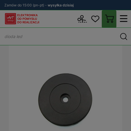
Zamów do 15:00 (pn-pt) -
wysyłka dzisiaj
Wstecz
sklep.avt.pl
Elektronika
Moduły elektroniczne
Moduły