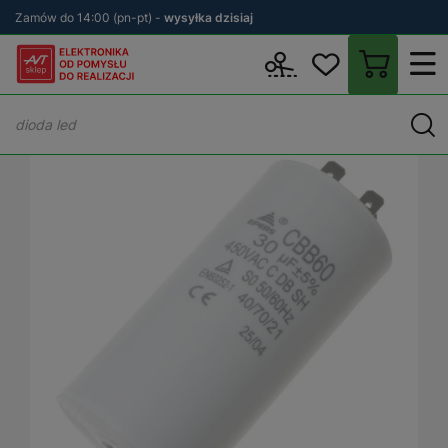
Zamów do 14:00 (pn-pt) -
wysyłka dzisiaj
Wstecz
sklep.avt.pl
Podzespoły
Kondensatory rozruchowe
K