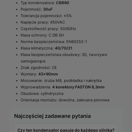
Typ kondensatora:
CBB60
Pojemność:
30uF
Tolerancja pojemności: ±5%
Napięcie pracy: 450VAC
Częstotliwość pracy: 50/60Hz
Klasa ochrony: C DB SH
Norma bezpieczeństwa: EN60252-1
Klasa klimatyczna:
40/70/21
Klasa bezpieczeństwa obudowy: S0, tworzywo
samogasnące
Znak zgodności: CE
Wymiary:
45x90mm
Mocowanie: śruba M8, podkładka i nakrętka
Wyprowadzenia:
4 konektory FASTON 6,3mm
Obudowa: cylindryczna
Orientacja montażu: dowolna, zalecana pionowa
Najczęściej zadawane pytania
Czy ten kondensator pasuje do każdego silnika?