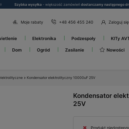
ł
Szybka wysyłka
- większość zamówień
dostarczamy następnego dn
Moje rabaty
+48 456 455 240
Zaloguj się
ietlenie
Elektronika
Podzespoły
KITy AV
Nowości
Dom
Ogród
Zasilanie
lektrolityczne
Kondensator elektrolityczny 10000uF 25V
Kondensator elek
25V
Produkt niedostępn