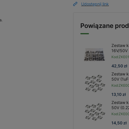
Udostępnij link
a.
Powiązane prod
Zestaw k
16V/50V 
Kod:
ZKE0
42,50 zł
Zestaw k
50V (1uF
Kod:
ZKE0
13,10 zł
Zestaw k
50V (0.2
Kod:
ZKE0
14,50 zł