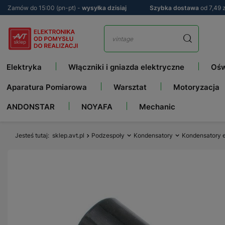
Zamów do 15:00 (pn-pt) -
wysyłka dzisiaj
Szybka dostawa
od 7,49 z
Elektryka
Włączniki i gniazda elektryczne
Ośw
Aparatura Pomiarowa
Warsztat
Motoryzacja
ANDONSTAR
NOYAFA
Mechanic
Jesteś tutaj
sklep.avt.pl
Podzespoły
Kondensatory
Kondensatory e