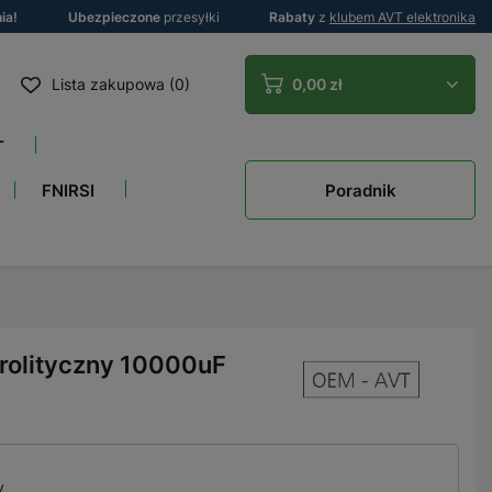
ia!
Ubezpieczone
przesyłki
Rabaty
z
klubem AVT elektronika
Lista zakupowa (0)
0,00 zł
T
Poradnik
FNIRSI
trolityczny 10000uF
y