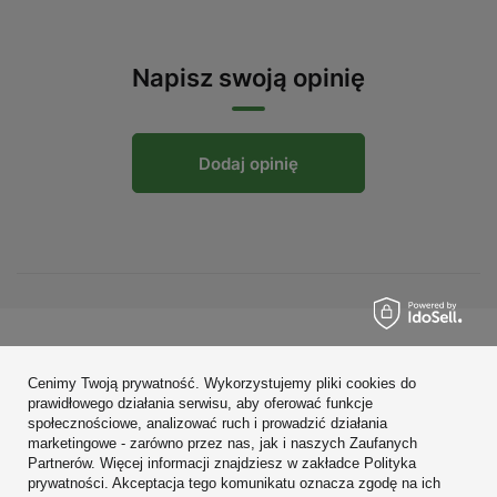
Napisz swoją opinię
Dodaj opinię
Zamówienia
Cenimy Twoją prywatność. Wykorzystujemy pliki cookies do
Konto
prawidłowego działania serwisu, aby oferować funkcje
społecznościowe, analizować ruch i prowadzić działania
Regulaminy
marketingowe - zarówno przez nas, jak i naszych Zaufanych
Partnerów. Więcej informacji znajdziesz w zakładce Polityka
Zobacz również
prywatności. Akceptacja tego komunikatu oznacza zgodę na ich