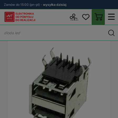
Zamów do 15:00 (pn-pt) -
wysyłka dzisiaj
Wstecz
sklep.avt.pl
Elektronika
Złącza
Złącza USB
Podwój