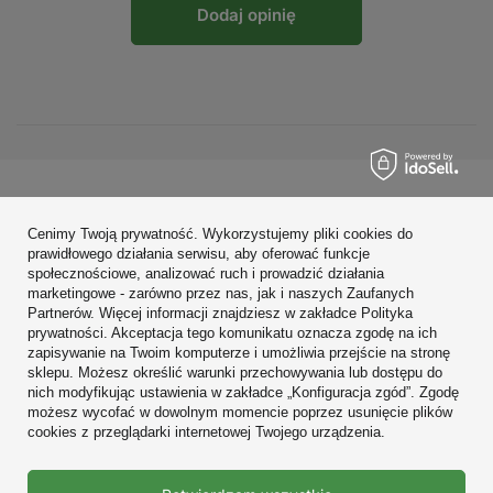
Dodaj opinię
Zamówienia
Cenimy Twoją prywatność. Wykorzystujemy pliki cookies do
Konto
prawidłowego działania serwisu, aby oferować funkcje
społecznościowe, analizować ruch i prowadzić działania
Regulaminy
marketingowe - zarówno przez nas, jak i naszych Zaufanych
Partnerów. Więcej informacji znajdziesz w zakładce Polityka
Zobacz również
prywatności. Akceptacja tego komunikatu oznacza zgodę na ich
zapisywanie na Twoim komputerze i umożliwia przejście na stronę
sklepu. Możesz określić warunki przechowywania lub dostępu do
W sklepie prezentujemy ceny brutto (z VAT).
nich modyfikując ustawienia w zakładce „Konfiguracja zgód”. Zgodę
możesz wycofać w dowolnym momencie poprzez usunięcie plików
cookies z przeglądarki internetowej Twojego urządzenia.
Prawdziwe