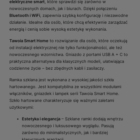
elektryczne smart
, które sprawdzi się zarówno w
nowoczesnych domach, jak i biurach. Dzięki połączeniu
Bluetooth i WiFi
, zapewnia szybką konfigurację i niezawodne
działanie. Idealne dla osób, które chcą efektywnie zarządzać
energią i cenią sobie wysoką estetykę wykonania.
Tawoia Smart Home
to rozwiązanie dla osób, które oczekują
od instalacji elektrycznej nie tylko funkcjonalności, ale też
nowoczesnego wzornictwa. Gniazdo z portami USB A + C to
praktyczna alternatywa dla klasycznych modeli, ułatwiająca
codzienne życie – bez zbędnych kabli i zasilaczy.
Ramka szklana jest wykonana z wysokiej jakości szkła
hartowanego. Jest kompatybilna ze wszystkimi modułami
włączników, gniazdek i lampek serii Tawoia Smart Home.
Szkło hartowane charakteryzuje się ważnymi zaletami
użytkowymi:
Estetyka i elegancja
– Szklane ramki dodają wnętrzu
nowoczesnego i luksusowego wyglądu. Pasują
zarówno do minimalistycznych, jak i bardziej
klasycznych aranżacji