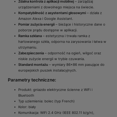
Zdalna kontrola z aplikacji mobilnej
– zarządzaj
urządzeniami z dowolnego miejsca na świecie.
Kompatybilność z asystentami głosowymi
– działa z
Amazon Alexa i Google Assistant.
Pomiar zużycia energii
– bieżące i historyczne dane o
poborze prądu dostępne w aplikacji.
Ramka szklana
– estetyczna i trwała ramka z
hartowanego szkła, odporna na zarysowania i łatwa w
utrzymaniu.
Zabezpieczenia
– odporność na ogień, wilgoć oraz
niskie zużycie energii w trybie czuwania.
Standard montażu
– wymiary 86×86 mm pasujące do
europejskich puszek instalacyjnych.
Parametry techniczne:
Produkt: gniazdo elektryczne ścienne z WiFi i
Bluetooth
Typ uziemienia: bolec (typ French)
Kolor: biały
Komunikacja: WiFi 2.4 GHz (IEEE 802.11 b/g/n),