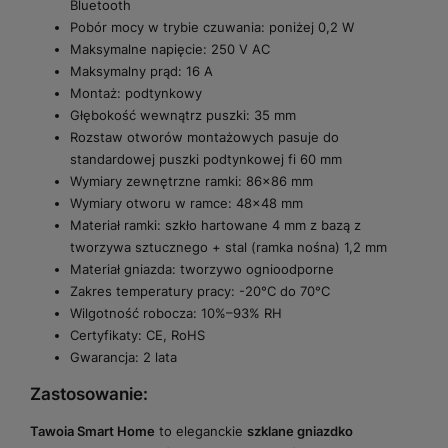
Bluetooth
Pobór mocy w trybie czuwania: poniżej 0,2 W
Maksymalne napięcie: 250 V AC
Maksymalny prąd: 16 A
Montaż: podtynkowy
Głębokość wewnątrz puszki: 35 mm
Rozstaw otworów montażowych pasuje do
standardowej puszki podtynkowej fi 60 mm
Wymiary zewnętrzne ramki: 86x86 mm
Wymiary otworu w ramce: 48x48 mm
Materiał ramki: szkło hartowane 4 mm z bazą z
tworzywa sztucznego + stal (ramka nośna) 1,2 mm
Materiał gniazda: tworzywo ognioodporne
Zakres temperatury pracy: -20°C do 70°C
Wilgotność robocza: 10%–93% RH
Certyfikaty: CE, RoHS
Gwarancja: 2 lata
Zastosowanie:
Tawoia Smart Home
to eleganckie
szklane gniazdko