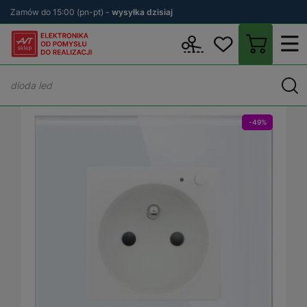
Zamów do 15:00 (pn-pt) -
wysyłka dzisiaj
Wstecz
sklep.avt.pl
Elektryka
Osprzęt elektryczny i instalacyjn
-49%