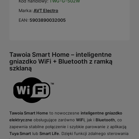
Kod handlowy:
TWG-G-502W
Marka:
AVT Electro
EAN:
5903890032005
Tawoia Smart Home – inteligentne
gniazdko WiFi + Bluetooth z ramką
szklaną
Tawoia Smart Home
to nowoczesne
inteligentne gniazdko
elektryczne
obsługujące zarówno
WiFi
, jak i
Bluetooth
, co
zapewnia stabilne połączenie i szybkie parowanie z aplikacją
Tuya Smart
lub
Smart Life
. Dzięki funkcji zdalnego sterowania