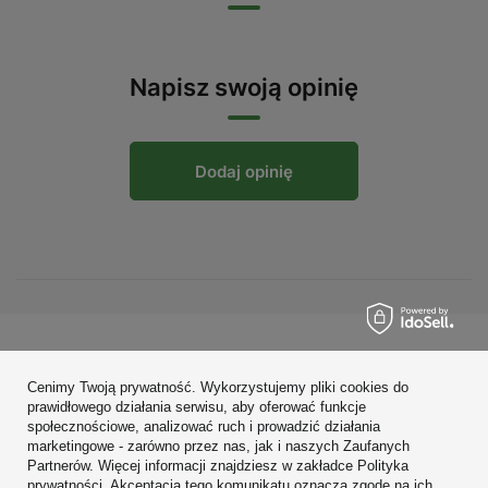
Napisz swoją opinię
Dodaj opinię
Zamówienia
Cenimy Twoją prywatność. Wykorzystujemy pliki cookies do
Konto
prawidłowego działania serwisu, aby oferować funkcje
społecznościowe, analizować ruch i prowadzić działania
Regulaminy
marketingowe - zarówno przez nas, jak i naszych Zaufanych
Partnerów. Więcej informacji znajdziesz w zakładce Polityka
Zobacz również
prywatności. Akceptacja tego komunikatu oznacza zgodę na ich