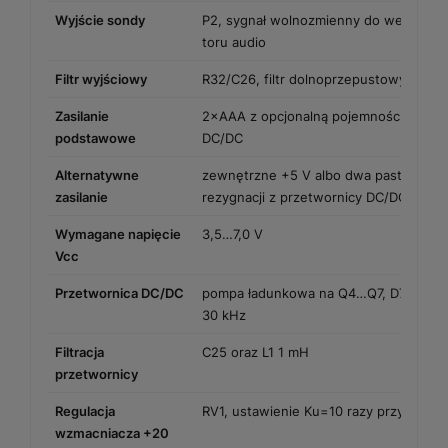
Wyjście sondy
P2, sygnał wolnozmienny do wejścia Y
toru audio
Filtr wyjściowy
R32/C26, filtr dolnoprzepustowy około
Zasilanie
2×AAA z opcjonalną pojemnościową pr
podstawowe
DC/DC
Alternatywne
zewnętrzne +5 V albo dwa pastylkowe 
zasilanie
rezygnacji z przetwornicy DC/DC
Wymagane napięcie
3,5…7,0 V
Vcc
Przetwornica DC/DC
pompa ładunkowa na Q4…Q7, D7…D12, 
30 kHz
Filtracja
C25 oraz L1 1 mH
przetwornicy
Regulacja
RV1, ustawienie Ku=10 razy przy sygna
wzmacniacza +20