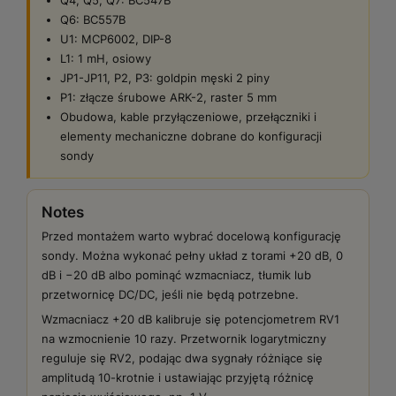
Q6: BC557B
U1: MCP6002, DIP-8
L1: 1 mH, osiowy
JP1-JP11, P2, P3: goldpin męski 2 piny
P1: złącze śrubowe ARK-2, raster 5 mm
Obudowa, kable przyłączeniowe, przełączniki i
elementy mechaniczne dobrane do konfiguracji
sondy
Notes
Przed montażem warto wybrać docelową konfigurację
sondy. Można wykonać pełny układ z torami +20 dB, 0
dB i −20 dB albo pominąć wzmacniacz, tłumik lub
przetwornicę DC/DC, jeśli nie będą potrzebne.
Wzmacniacz +20 dB kalibruje się potencjometrem RV1
na wzmocnienie 10 razy. Przetwornik logarytmiczny
reguluje się RV2, podając dwa sygnały różniące się
amplitudą 10-krotnie i ustawiając przyjętą różnicę