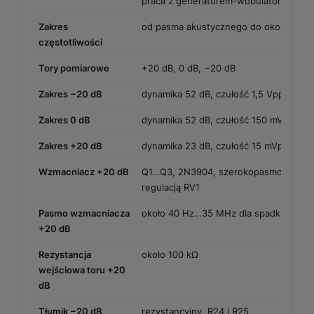
praca z generatorem-wobulatorem i o
Zakres
od pasma akustycznego do około 40 
częstotliwości
Tory pomiarowe
+20 dB, 0 dB, −20 dB
Zakres −20 dB
dynamika 52 dB, czułość 1,5 Vpp
Zakres 0 dB
dynamika 52 dB, czułość 150 mVpp
Zakres +20 dB
dynamika 23 dB, czułość 15 mVpp
Wzmacniacz +20 dB
Q1…Q3, 2N3904, szerokopasmowy wzm
regulacją RV1
Pasmo wzmacniacza
około 40 Hz…35 MHz dla spadku −3 d
+20 dB
Rezystancja
około 100 kΩ
wejściowa toru +20
dB
Tłumik −20 dB
rezystancyjny, R24 i R25