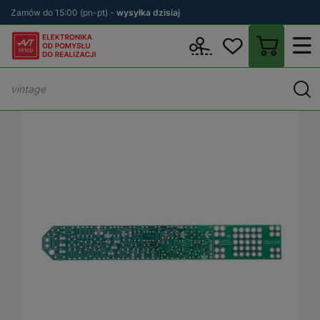
Zamów do 15:00 (pn-pt) -
wysyłka dzisiaj
Wstecz
sklep.avt.pl
KITy AVT
Płytki drukowane (PCB)
PCB - 