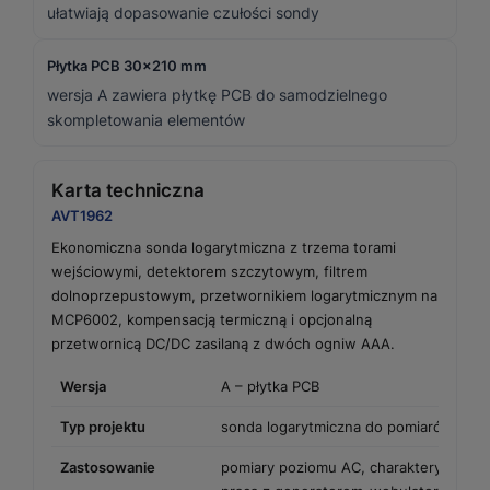
ułatwiają dopasowanie czułości sondy
Płytka PCB 30×210 mm
wersja A zawiera płytkę PCB do samodzielnego
skompletowania elementów
Karta techniczna
AVT1962
Ekonomiczna sonda logarytmiczna z trzema torami
wejściowymi, detektorem szczytowym, filtrem
dolnoprzepustowym, przetwornikiem logarytmicznym na
MCP6002, kompensacją termiczną i opcjonalną
przetwornicą DC/DC zasilaną z dwóch ogniw AAA.
Wersja
A – płytka PCB
Typ projektu
sonda logarytmiczna do pomiarów nap
Zastosowanie
pomiary poziomu AC, charakterystyki c