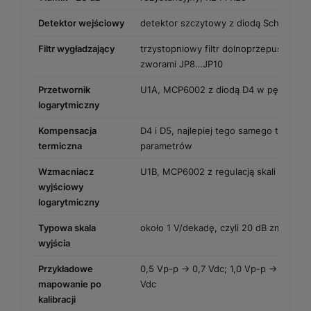
Detektor wejściowy
detektor szczytowy z diodą Schottky’
Filtr wygładzający
trzystopniowy filtr dolnoprzepustowy 
zworami JP8…JP10
Przetwornik
U1A, MCP6002 z diodą D4 w pętli sprz
logarytmiczny
Kompensacja
D4 i D5, najlepiej tego samego typu i z
termiczna
parametrów
Wzmacniacz
U1B, MCP6002 z regulacją skali przez 
wyjściowy
logarytmiczny
Typowa skala
około 1 V/dekadę, czyli 20 dB zmian p
wyjścia
Przykładowe
0,5 Vp-p → 0,7 Vdc; 1,0 Vp-p → 1,0 Vdc
mapowanie po
Vdc
kalibracji