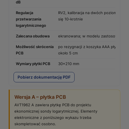
dB
Regulacja
RV2, kalibracja na dwóch poziomach sy
przetwarzania
się 10-krotnie
logarytmicznego
Zalecana obudowa
ekranowana; w modelu zastosowano 
Możliwość skrócenia
po rezygnacji z koszyka AAA płytkę mo
PCB
około 5 cm
Wymiary płytki PCB
30×210 mm
Pobierz dokumentację PDF
Wersja A – płytka PCB
AVT1962 A zawiera płytkę PCB do projektu
ekonomicznej sondy logarytmicznej. Elementy
elektroniczne z poniższego wykazu trzeba
skompletować osobno.