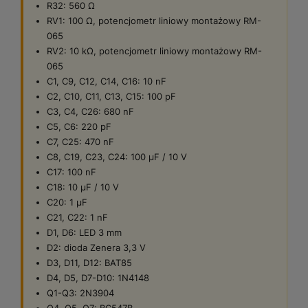
R32: 560 Ω
RV1: 100 Ω, potencjometr liniowy montażowy RM-
065
RV2: 10 kΩ, potencjometr liniowy montażowy RM-
065
C1, C9, C12, C14, C16: 10 nF
C2, C10, C11, C13, C15: 100 pF
C3, C4, C26: 680 nF
C5, C6: 220 pF
C7, C25: 470 nF
C8, C19, C23, C24: 100 µF / 10 V
C17: 100 nF
C18: 10 µF / 10 V
C20: 1 µF
C21, C22: 1 nF
D1, D6: LED 3 mm
D2: dioda Zenera 3,3 V
D3, D11, D12: BAT85
D4, D5, D7-D10: 1N4148
Q1-Q3: 2N3904
Q4, Q5, Q7: BC547B