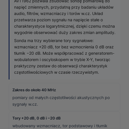
AVT1962 pozwala zbudować sondę pomiarową do
napięć zmiennych, przydatną przy badaniu układów
audio, filtrów, wzmacniaczy i torów w.cz. Układ
przetwarza poziom sygnału na napięcie stałe o
charakterystyce logarytmicznej, dzięki czemu można
wygodnie obserwować duży zakres zmian amplitudy.
Sonda ma trzy wybierane tory sygnałowe:
wzmacniacz +20 dB, tor bez wzmocnienia 0 dB oraz
tłumik −20 dB. Może współpracować z generatorem-
wobulatorem i oscyloskopem w trybie X-Y, tworząc
praktyczny zestaw do obserwacji charakterystyk
częstotliwościowych w czasie rzeczywistym.
Zakres do około 40 MHz
pomiary od małych częstotliwości akustycznych po
sygnały w.cz.
Tory +20 dB, 0 dB i −20 dB
wbudowany wzmacniacz, tor podstawowy i tłumik