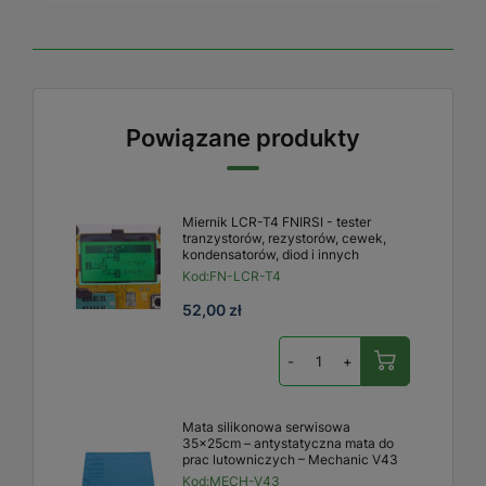
Powiązane produkty
Miernik LCR-T4 FNIRSI - tester
tranzystorów, rezystorów, cewek,
kondensatorów, diod i innych
Kod:
FN-LCR-T4
52,00 zł
-
+
Mata silikonowa serwisowa
35x25cm – antystatyczna mata do
prac lutowniczych – Mechanic V43
Kod:
MECH-V43