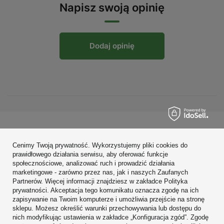
Napisz swoją opinię
Dodaj opinię
Zamówienia
Cenimy Twoją prywatność. Wykorzystujemy pliki cookies do
Konto
prawidłowego działania serwisu, aby oferować funkcje
społecznościowe, analizować ruch i prowadzić działania
Regulaminy
marketingowe - zarówno przez nas, jak i naszych Zaufanych
Partnerów. Więcej informacji znajdziesz w zakładce Polityka
Zobacz również
prywatności. Akceptacja tego komunikatu oznacza zgodę na ich
zapisywanie na Twoim komputerze i umożliwia przejście na stronę
sklepu. Możesz określić warunki przechowywania lub dostępu do
W sklepie prezentujemy ceny brutto (z VAT).
nich modyfikując ustawienia w zakładce „Konfiguracja zgód”. Zgodę