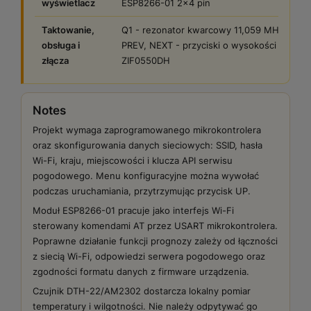
wyświetlacz
ESP8266-01 2×4 pin
Taktowanie,
Q1 - rezonator kwarcowy 11,059 MHz, nisk
obsługa i
PREV, NEXT - przyciski o wysokości 1 mm; Z
złącza
ZIF0550DH
Notes
Projekt wymaga zaprogramowanego mikrokontrolera
oraz skonfigurowania danych sieciowych: SSID, hasła
Wi-Fi, kraju, miejscowości i klucza API serwisu
pogodowego. Menu konfiguracyjne można wywołać
podczas uruchamiania, przytrzymując przycisk UP.
Moduł ESP8266-01 pracuje jako interfejs Wi-Fi
sterowany komendami AT przez USART mikrokontrolera.
Poprawne działanie funkcji prognozy zależy od łączności
z siecią Wi-Fi, odpowiedzi serwera pogodowego oraz
zgodności formatu danych z firmware urządzenia.
Czujnik DTH-22/AM2302 dostarcza lokalny pomiar
temperatury i wilgotności. Nie należy odpytywać go