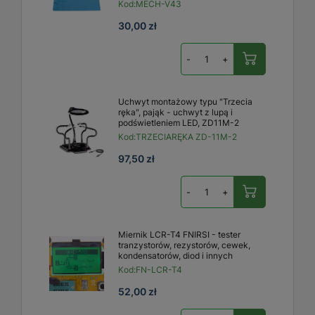
Kod:
MECH-V43
30,00 zł
-
+
Uchwyt montażowy typu "Trzecia
ręka", pająk - uchwyt z lupą i
podświetleniem LED, ZD11M-2
Kod:
TRZECIARĘKA ZD-11M-2
97,50 zł
-
+
Miernik LCR-T4 FNIRSI - tester
tranzystorów, rezystorów, cewek,
kondensatorów, diod i innych
Kod:
FN-LCR-T4
52,00 zł