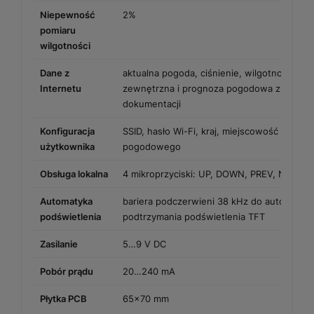
Niepewność
2%
pomiaru
wilgotności
Dane z
aktualna pogoda, ciśnienie, wilgotność, te
Internetu
zewnętrzna i prognoza pogodowa z serwi
dokumentacji
Konfiguracja
SSID, hasło Wi-Fi, kraj, miejscowość i klucz
użytkownika
pogodowego
Obsługa lokalna
4 mikroprzyciski: UP, DOWN, PREV, NEXT
Automatyka
bariera podczerwieni 38 kHz do automatyc
podświetlenia
podtrzymania podświetlenia TFT
Zasilanie
5…9 V DC
Pobór prądu
20…240 mA
Płytka PCB
65x70 mm