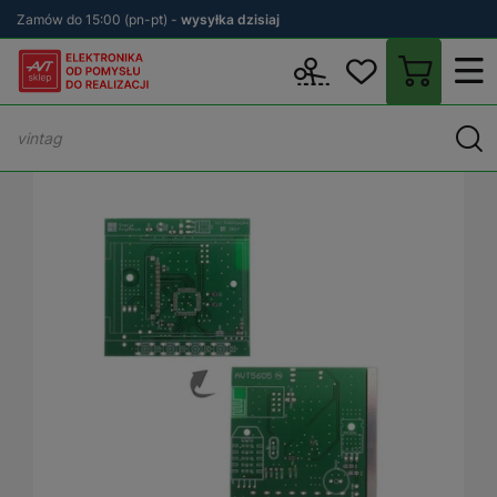
Zamów do 15:00 (pn-pt) -
wysyłka dzisiaj
Wstecz
sklep.avt.pl
KITy AVT
Płytki drukowane (PCB)
PCB - 