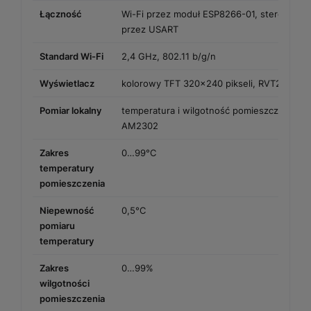
Łączność
Wi-Fi przez moduł ESP8266-01, sterowany
przez USART
Standard Wi-Fi
2,4 GHz, 802.11 b/g/n
Wyświetlacz
kolorowy TFT 320×240 pikseli, RVT28AETN
Pomiar lokalny
temperatura i wilgotność pomieszczenia, c
AM2302
Zakres
0…99°C
temperatury
pomieszczenia
Niepewność
0,5°C
pomiaru
temperatury
Zakres
0…99%
wilgotności
pomieszczenia