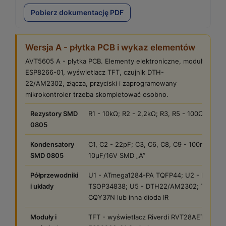
Pobierz dokumentację PDF
Wersja A - płytka PCB i wykaz elementów
AVT5605 A - płytka PCB. Elementy elektroniczne, moduł
ESP8266-01, wyświetlacz TFT, czujnik DTH-
22/AM2302, złącza, przyciski i zaprogramowany
mikrokontroler trzeba skompletować osobno.
Rezystory SMD
R1 - 10kΩ; R2 - 2,2kΩ; R3, R5 - 100Ω; R4 - 
0805
Kondensatory
C1, C2 - 22pF; C3, C6, C8, C9 - 100nF; C4, 
SMD 0805
10µF/16V SMD „A”
Półprzewodniki
U1 - ATmega1284-PA TQFP44; U2 - LM1117-
i układy
TSOP34838; U5 - DTH22/AM2302; T1 - BC8
CQY37N lub inna dioda IR
Moduły i
TFT - wyświetlacz Riverdi RVT28AETNWN00