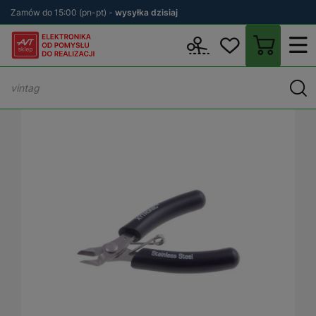
Zamów do 15:00 (pn-pt) -
wysyłka dzisiaj
Wstecz
sklep.avt.pl
Warsztat
Narzędzia ręczne
Cążki
Cążk