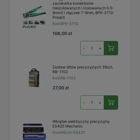
zaciskarka konektorów
nieizolowanych i izolowanych 0.5-
6mm2 i złączek 7-8mm, 8PK-371D
Proskit
Kod:
8PK-371D
106,00 zł
-
+
Zestaw bitów precyzyjnych 38szt,
RB-1102
Kod:
RB-1102
27,00 zł
-
+
Wkrętak elektryczny precyzyjny
ES420 Mechanic
Kod:
MECH-ES420