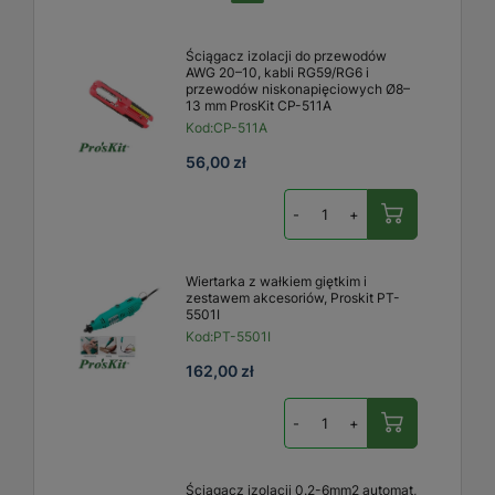
Ściągacz izolacji do przewodów
AWG 20–10, kabli RG59/RG6 i
przewodów niskonapięciowych Ø8–
13 mm ProsKit CP-511A
Kod:
CP-511A
56,00 zł
-
+
Wiertarka z wałkiem giętkim i
zestawem akcesoriów, Proskit PT-
5501I
Kod:
PT-5501I
162,00 zł
-
+
Ściągacz izolacji 0.2-6mm2 automat,