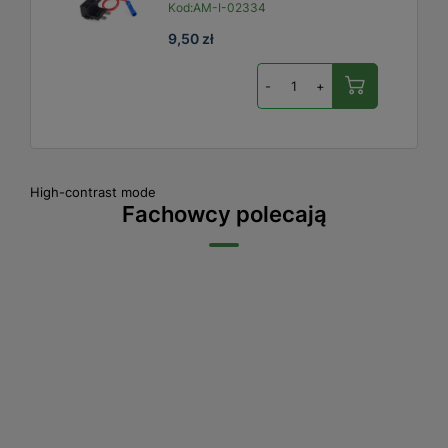
Kod:
AM-I-02334
9,50 zł
-
+
High-contrast mode
Fachowcy polecają