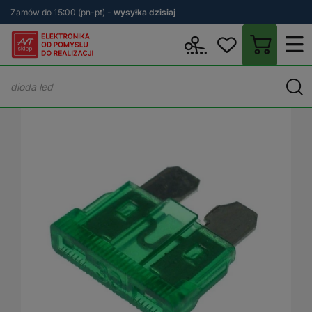
Zamów do 15:00 (pn-pt) -
wysyłka dzisiaj
Wstecz
sklep.avt.pl
Motoryzacja
Zasilanie w samochodzie
B