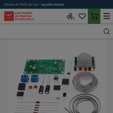
Zamów do 15:00 (pn-pt) -
wysyłka dzisiaj
Wstecz
sklep.avt.pl
KITy AVT
Zestawy DIY
Efekty świetlne L