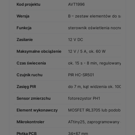
Kod projektu
AVT1996
Wersja
B – zestaw elementów do samodzi
Funkcja
sterownik oświetlenia nocnego Bed
Zasilanie
12 V DC
Maksymalne obciążenie
12 V / 5 A, ok. 60 W
Czas świecenia
ok. 15 s - 8 min, regulowany PR1
Czujnik ruchu
PIR HC-SR501
Zasięg PIR
do 7 m, kąt widzenia ok. 100°
Sensor zmierzchu
fotorezystor PH1
Element wykonawczy
MOSFET IRL3705 lub podobny
Mikrokontroler
ATtiny25, zaprogramowany do proj
Płytka PCB
34×67 mm