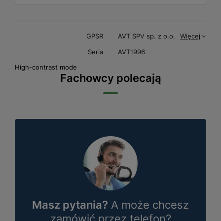
GPSR
AVT SPV sp. z o.o.
Więcej
Seria
AVT1996
High-contrast mode
Fachowcy polecają
Masz pytania?
A może chcesz
zamówić przez telefon?