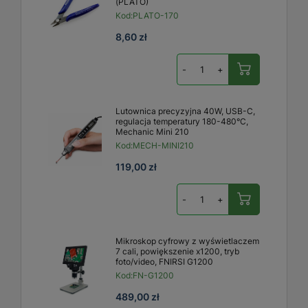
(PLATO)
Kod:
PLATO-170
8,60 zł
-
+
Lutownica precyzyjna 40W, USB-C,
regulacja temperatury 180-480°C,
Mechanic Mini 210
Kod:
MECH-MINI210
119,00 zł
-
+
Mikroskop cyfrowy z wyświetlaczem
7 cali, powiększenie x1200, tryb
foto/video, FNIRSI G1200
Kod:
FN-G1200
489,00 zł