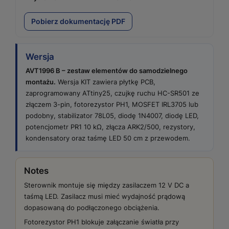
Pobierz dokumentację PDF
Wersja
AVT1996 B – zestaw elementów do samodzielnego
montażu.
Wersja KIT zawiera płytkę PCB,
zaprogramowany ATtiny25, czujkę ruchu HC-SR501 ze
złączem 3-pin, fotorezystor PH1, MOSFET IRL3705 lub
podobny, stabilizator 78L05, diodę 1N4007, diodę LED,
potencjometr PR1 10 kΩ, złącza ARK2/500, rezystory,
kondensatory oraz taśmę LED 50 cm z przewodem.
Notes
Sterownik montuje się między zasilaczem 12 V DC a
taśmą LED. Zasilacz musi mieć wydajność prądową
dopasowaną do podłączonego obciążenia.
Fotorezystor PH1 blokuje załączanie światła przy