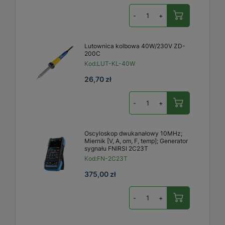
-
+
Lutownica kolbowa 40W/230V ZD-
200C
Kod:
LUT-KL-40W
26,70 zł
-
+
Oscyloskop dwukanałowy 10MHz;
Miernik [V, A, om, F, temp]; Generator
sygnału FNIRSI 2C23T
Kod:
FN-2C23T
375,00 zł
-
+