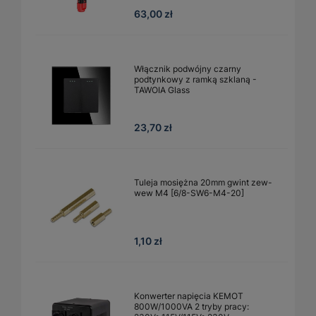
63,00 zł
Włącznik podwójny czarny
podtynkowy z ramką szklaną -
TAWOIA Glass
23,70 zł
Tuleja mosiężna 20mm gwint zew-
wew M4 [6/8-SW6-M4-20]
1,10 zł
Konwerter napięcia KEMOT
800W/1000VA 2 tryby pracy: