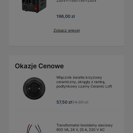
230V>115V/115V>230V
196,00 zł
Zobacz więcej
Okazje Cenowe
Włącznik światła krzyżowy
ceramiczny, okrągły z ramką,
podtynkowy czarny Ceramic Loft
57,50 zł
94,80 zł
Transformator toroidalny sieciowy
600 VA, 24 V, 25 A, 230 V AC