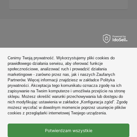
Zamówienia
Cenimy Twoją prywatność. Wykorzystujemy pliki cookies do
Konto
prawidłowego działania serwisu, aby oferować funkcje
społecznościowe, analizować ruch i prowadzić działania
Regulaminy
marketingowe - zarówno przez nas, jak i naszych Zaufanych
Partnerów. Więcej informacji znajdziesz w zakładce Polityka
Zobacz również
prywatności. Akceptacja tego komunikatu oznacza zgodę na ich
zapisywanie na Twoim komputerze i umożliwia przejście na stronę
sklepu. Możesz określić warunki przechowywania lub dostępu do
W sklepie prezentujemy ceny brutto (z VAT).
nich modyfikując ustawienia w zakładce „Konfiguracja zgód”. Zgodę
możesz wycofać w dowolnym momencie poprzez usunięcie plików
cookies z przeglądarki internetowej Twojego urządzenia.
Prawdziwe
Potwierdzam wszystkie
opinie klientów
4.9
/ 5.0