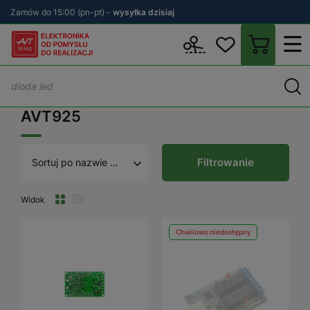
Zamów do 15:00 (pn-pt) -
wysyłka dzisiaj
Wstecz
sklep.avt.pl
AVT925
AVT925
Filtrowanie
Sortuj po nazwie A - Z
Widok
Chwilowo niedostępny