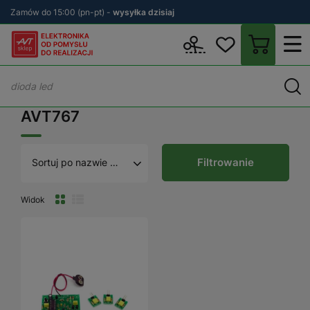
Zamów do 15:00 (pn-pt) -
wysyłka dzisiaj
Wstecz
sklep.avt.pl
AVT767
AVT767
Filtrowanie
Sortuj po nazwie A - Z
Widok