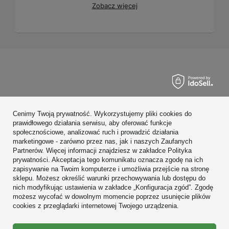
Zobacz więcej
Zamówienia
Cenimy Twoją prywatność. Wykorzystujemy pliki cookies do
Konto
prawidłowego działania serwisu, aby oferować funkcje
społecznościowe, analizować ruch i prowadzić działania
Regulaminy
marketingowe - zarówno przez nas, jak i naszych Zaufanych
Partnerów. Więcej informacji znajdziesz w zakładce Polityka
Zobacz również
prywatności. Akceptacja tego komunikatu oznacza zgodę na ich
zapisywanie na Twoim komputerze i umożliwia przejście na stronę
sklepu. Możesz określić warunki przechowywania lub dostępu do
W sklepie prezentujemy ceny brutto (z VAT).
nich modyfikując ustawienia w zakładce „Konfiguracja zgód”. Zgodę
możesz wycofać w dowolnym momencie poprzez usunięcie plików
cookies z przeglądarki internetowej Twojego urządzenia.