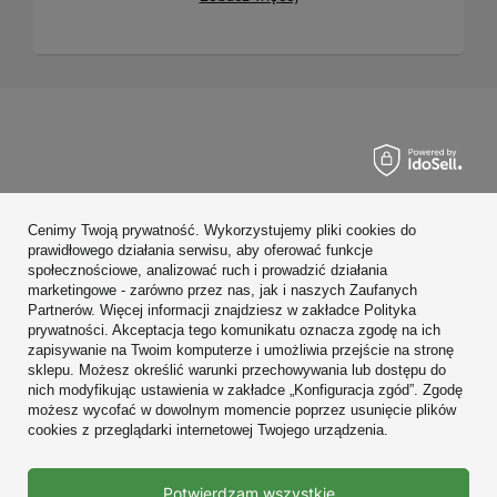
Zamówienia
Cenimy Twoją prywatność. Wykorzystujemy pliki cookies do
Konto
prawidłowego działania serwisu, aby oferować funkcje
społecznościowe, analizować ruch i prowadzić działania
Regulaminy
marketingowe - zarówno przez nas, jak i naszych Zaufanych
Partnerów. Więcej informacji znajdziesz w zakładce Polityka
Zobacz również
prywatności. Akceptacja tego komunikatu oznacza zgodę na ich
zapisywanie na Twoim komputerze i umożliwia przejście na stronę
sklepu. Możesz określić warunki przechowywania lub dostępu do
W sklepie prezentujemy ceny brutto (z VAT).
nich modyfikując ustawienia w zakładce „Konfiguracja zgód”. Zgodę
możesz wycofać w dowolnym momencie poprzez usunięcie plików
cookies z przeglądarki internetowej Twojego urządzenia.
Prawdziwe
Potwierdzam wszystkie
opinie klientów