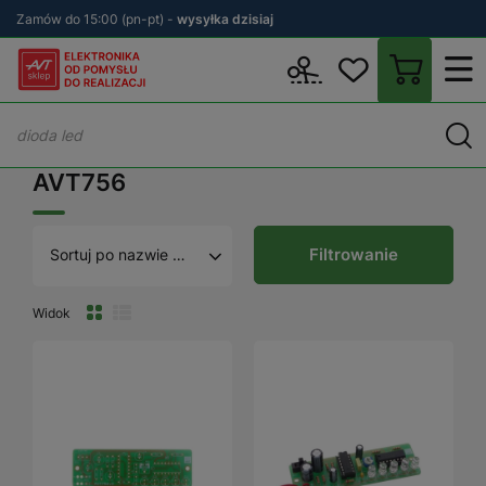
Zamów do 15:00 (pn-pt) -
wysyłka dzisiaj
Wstecz
sklep.avt.pl
AVT756
AVT756
Filtrowanie
Sortuj po nazwie A - Z
Widok