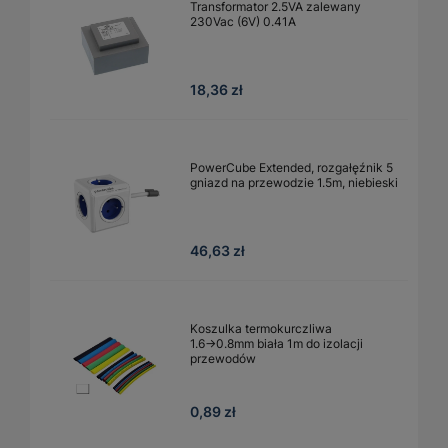
Transformator 2.5VA zalewany
230Vac (6V) 0.41A
18,36 zł
PowerCube Extended, rozgałęźnik 5
gniazd na przewodzie 1.5m, niebieski
46,63 zł
Koszulka termokurczliwa
1.6→0.8mm biała 1m do izolacji
przewodów
0,89 zł