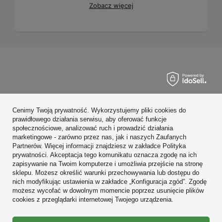
Zobacz więcej
Zamówienia
Cenimy Twoją prywatność. Wykorzystujemy pliki cookies do
Konto
prawidłowego działania serwisu, aby oferować funkcje
społecznościowe, analizować ruch i prowadzić działania
Regulaminy
marketingowe - zarówno przez nas, jak i naszych Zaufanych
Partnerów. Więcej informacji znajdziesz w zakładce Polityka
Zobacz również
prywatności. Akceptacja tego komunikatu oznacza zgodę na ich
zapisywanie na Twoim komputerze i umożliwia przejście na stronę
sklepu. Możesz określić warunki przechowywania lub dostępu do
W sklepie prezentujemy ceny brutto (z VAT).
nich modyfikując ustawienia w zakładce „Konfiguracja zgód”. Zgodę
możesz wycofać w dowolnym momencie poprzez usunięcie plików
cookies z przeglądarki internetowej Twojego urządzenia.