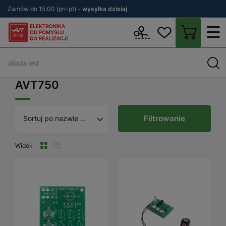
Zamów do 15:00 (pn-pt) -
wysyłka dzisiaj
Wstecz
sklep.avt.pl
AVT750
AVT750
Filtrowanie
Sortuj po nazwie A - Z
Widok