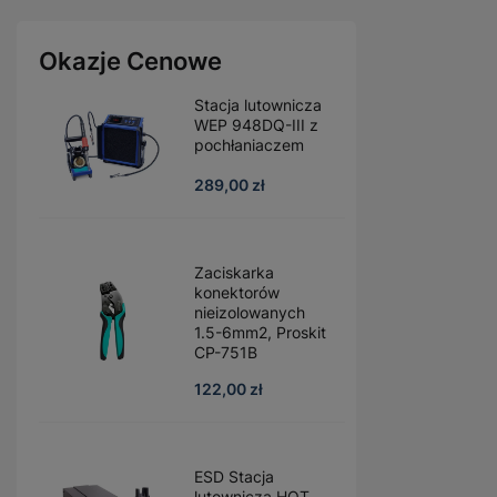
Okazje Cenowe
Stacja lutownicza
WEP 948DQ-III z
pochłaniaczem
289,00 zł
Zaciskarka
konektorów
nieizolowanych
1.5-6mm2, Proskit
CP-751B
122,00 zł
ESD Stacja
lutownicza HOT