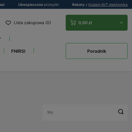
ia!
Ubezpieczone
przesyłki
Rabaty
z
klubem AVT elektronika
Lista zakupowa (0)
0,00 zł
T
Poradnik
FNIRSI