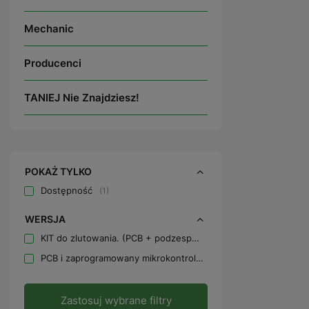
Mechanic
Producenci
TANIEJ Nie Znajdziesz!
POKAŻ TYLKO
Dostępność
1
WERSJA
KIT do zlutowania. (PCB + podzespoły)
1
PCB i zaprogramowany mikrokontroler (bez podzespołów)
1
Zastosuj wybrane filtry