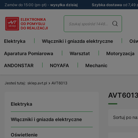
Zamów do 15:00 (pn-pt) -
wysyłka dzisiaj
Szybka dostawa
od 7,49 z
Elektryka
Włączniki i gniazda elektryczne
Ośw
Aparatura Pomiarowa
Warsztat
Motoryzacja
ANDONSTAR
NOYAFA
Mechanic
Jesteś tutaj
sklep.avt.pl
AVT6013
AVT601
Elektryka
Sortuj po na
Włączniki i gniazda elektryczne
Oświetlenie