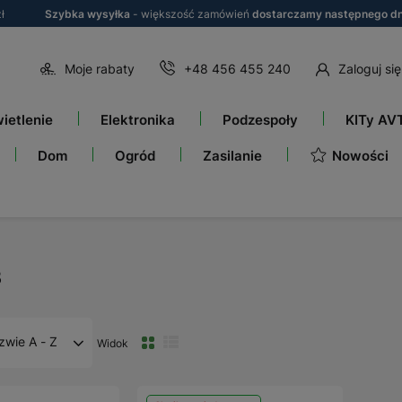
ł
Szybka wysyłka
- większość zamówień
dostarczamy następnego dn
Moje rabaty
+48 456 455 240
Zaloguj się
ietlenie
Elektronika
Podzespoły
KITy AV
Nowości
Dom
Ogród
Zasilanie
3
zwie A - Z
Widok