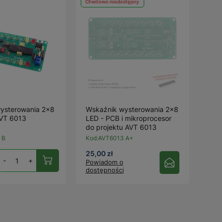
Chwilowo niedostępny
ysterowania 2×8
Wskaźnik wysterowania 2×8
AVT 6013
LED - PCB i mikroprocesor
do projektu AVT 6013
 B
Kod:
AVT6013 A+
25,00 zł
-
+
Powiadom o
dostępności