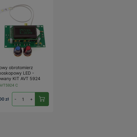
owy obrotomierz
boskopowy LED -
owany KIT AVT 5924
AVT5924 C
00 zł
-
+