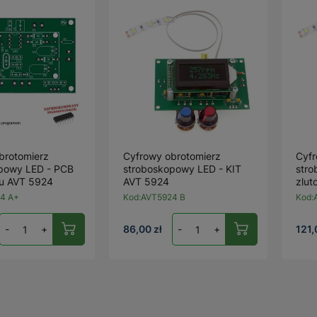
brotomierz
Cyfrowy obrotomierz
Cyfr
powy LED - PCB
stroboskopowy LED - KIT
stro
tu AVT 5924
AVT 5924
zlut
4 A+
Kod:
AVT5924 B
Kod:
-
+
86,00 zł
-
+
121,