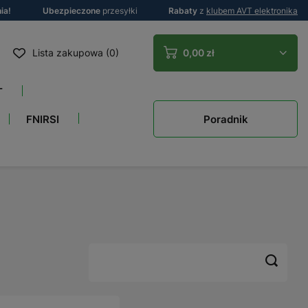
ia!
Ubezpieczone
przesyłki
Rabaty
z
klubem AVT elektronika
Lista zakupowa (0)
0,00 zł
T
Poradnik
FNIRSI