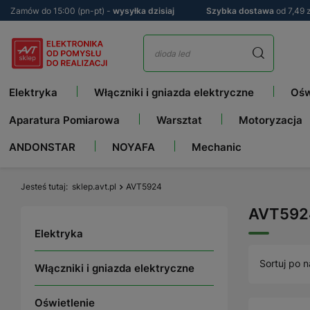
Zamów do 15:00 (pn-pt) -
wysyłka dzisiaj
Szybka dostawa
od 7,49 z
Elektryka
Włączniki i gniazda elektryczne
Ośw
Aparatura Pomiarowa
Warsztat
Motoryzacja
ANDONSTAR
NOYAFA
Mechanic
Jesteś tutaj
sklep.avt.pl
AVT5924
AVT592
Elektryka
Sortuj po n
Włączniki i gniazda elektryczne
Oświetlenie