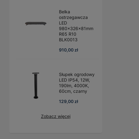
Belka
ostrzegawcza
LED
980x326x81mm
R65 R10
BLK0013
910,00 zł
Słupek ogrodowy
LED IP54, 12W,
190lm, 4000K,
60cm, czarny
129,00 zł
Zobacz więcej