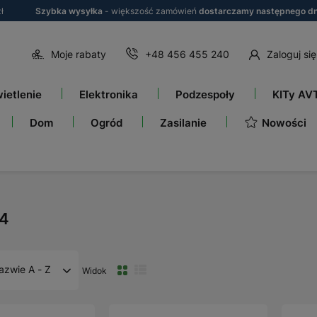
ł
Szybka wysyłka
- większość zamówień
dostarczamy następnego dn
Moje rabaty
+48 456 455 240
Zaloguj się
ietlenie
Elektronika
Podzespoły
KITy AV
Nowości
Dom
Ogród
Zasilanie
4
azwie A - Z
Widok