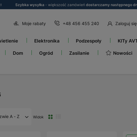
ł
Szybka wysyłka
- większość zamówień
dostarczamy następnego dn
Moje rabaty
+48 456 455 240
Zaloguj się
ietlenie
Elektronika
Podzespoły
KITy AV
Nowości
Dom
Ogród
Zasilanie
6
zwie A - Z
Widok