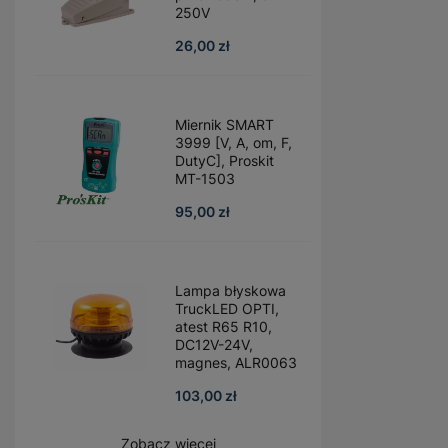
250V
26,00 zł
Miernik SMART
3999 [V, A, om, F,
DutyC], Proskit
MT-1503
95,00 zł
Lampa błyskowa
TruckLED OPTI,
atest R65 R10,
DC12V-24V,
magnes, ALR0063
103,00 zł
Zobacz więcej