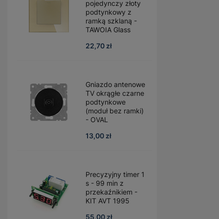
pojedynczy złoty
podtynkowy z
ramką szklaną -
TAWOIA Glass
22,70 zł
Gniazdo antenowe
TV okrągłe czarne
podtynkowe
(moduł bez ramki)
- OVAL
13,00 zł
Precyzyjny timer 1
s - 99 min z
przekaźnikiem -
KIT AVT 1995
55,00 zł