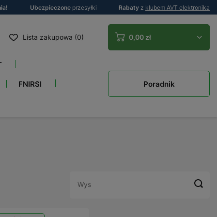
ia!
Ubezpieczone
przesyłki
Rabaty
z
klubem AVT elektronika
Lista zakupowa (0)
0,00 zł
T
Poradnik
FNIRSI