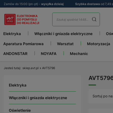
Zamów do 15:00 (pn-pt) -
wysyłka dzisiaj
Szybka dostawa
od 7,49 z
Elektryka
Włączniki i gniazda elektryczne
Ośw
Aparatura Pomiarowa
Warsztat
Motoryzacja
ANDONSTAR
NOYAFA
Mechanic
Jesteś tutaj
sklep.avt.pl
AVT5796
AVT579
Elektryka
Sortuj po na
Włączniki i gniazda elektryczne
Oświetlenie