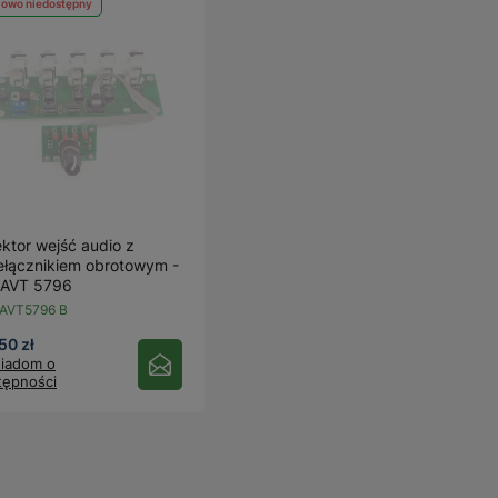
lowo niedostępny
ektor wejść audio z
ełącznikiem obrotowym -
 AVT 5796
AVT5796 B
50 zł
iadom o
tępności