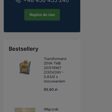
+48 456 455 240
Napisz do nas
Bestsellery
Transformator
20VA TMB
20/016M/1
[230V/24V -
0,83A] z
mocowaniem
95,60 zł
Włącznik