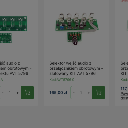
Chwi
jść audio z
Selektor wejść audio z
Sel
kiem obrotowym -
przełącznikiem obrotowym -
prz
jektu AVT 5796
zlutowany KIT AVT 5796
KIT
 A
Kod:
AVT5796 C
Kod:
117,
-
+
165,00 zł
-
+
Pow
dos