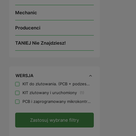
Mechanic
Producenci
TANIEJ Nie Znajdziesz!
WERSJA
KIT do zlutowania. (PCB + podzespoły)
1
KIT zlutowany i uruchomiony
1
PCB i zaprogramowany mikrokontroler (bez podzespołów)
Zastosuj wybrane filtry