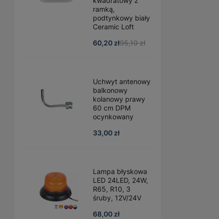
kwadratowy z
ramką,
podtynkowy biały
Ceramic Loft
60,20 zł
95,10 zł
Uchwyt antenowy
balkonowy
kolanowy prawy
60 cm DPM
ocynkowany
33,00 zł
Lampa błyskowa
LED 24LED, 24W,
R65, R10, 3
śruby, 12V/24V
68,00 zł