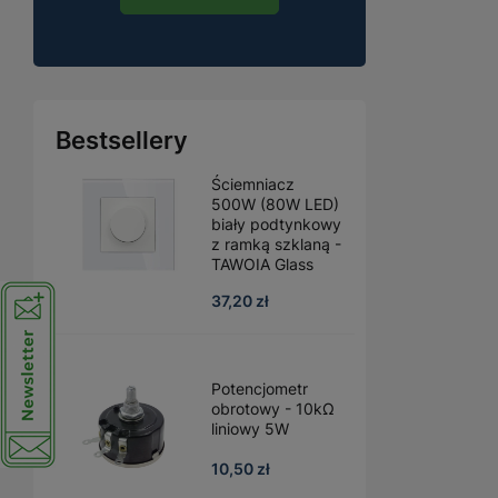
Bestsellery
Ściemniacz
500W (80W LED)
biały podtynkowy
z ramką szklaną -
TAWOIA Glass
37,20 zł
Potencjometr
obrotowy - 10kΩ
liniowy 5W
10,50 zł