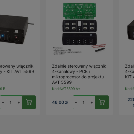
terowany włącznik
Zdalnie sterowany włącznik
Zdal
y - KIT AVT 5599
4-kanałowy - PCB i
4-ka
mikroprocesor do projektu
KIT
AVT 5599
9 B
Kod:
AVT5599 A+
Kod:
22
-
+
46,00 zł
-
+