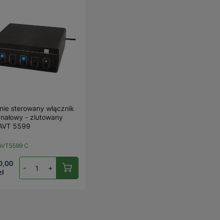
nie sterowany włącznik
nałowy - zlutowany
 AVT 5599
AVT5599 C
0,00
-
+
zł