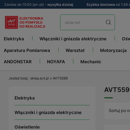
Zamów do 15:00 (pn-pt) -
wysyłka dzisiaj
Szybka dostawa
od 7,49 z
Elektryka
Włączniki i gniazda elektryczne
Ośw
Aparatura Pomiarowa
Warsztat
Motoryzacja
ANDONSTAR
NOYAFA
Mechanic
Jesteś tutaj
sklep.avt.pl
AVT5599
AVT559
Elektryka
Sortuj po n
Włączniki i gniazda elektryczne
Oświetlenie