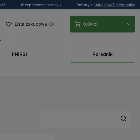
ia!
Ubezpieczone
przesyłki
Rabaty
z
klubem AVT elektronika
Lista zakupowa (0)
0,00 zł
T
Poradnik
FNIRSI