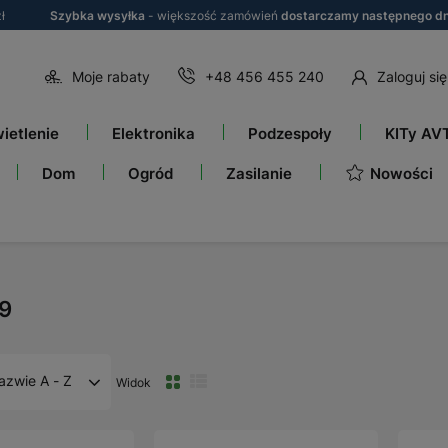
ł
Szybka wysyłka
- większość zamówień
dostarczamy następnego dn
Moje rabaty
+48 456 455 240
Zaloguj się
ietlenie
Elektronika
Podzespoły
KITy AV
Nowości
Dom
Ogród
Zasilanie
9
azwie A - Z
Widok