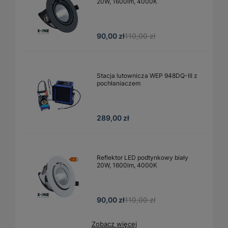
20W, 1600lm, 4000K
90,00 zł
110,00 zł
Stacja lutownicza WEP 948DQ-III z
pochłaniaczem
289,00 zł
Reflektor LED podtynkowy biały
20W, 1600lm, 4000K
90,00 zł
110,00 zł
Zobacz więcej