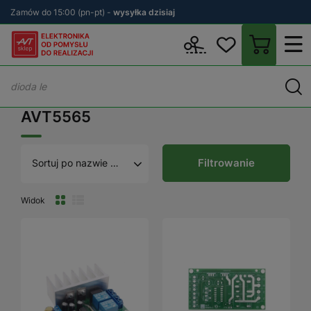
Zamów do 15:00 (pn-pt) -
wysyłka dzisiaj
Wstecz
sklep.avt.pl
AVT5565
AVT5565
Filtrowanie
Sortuj po nazwie A - Z
Widok