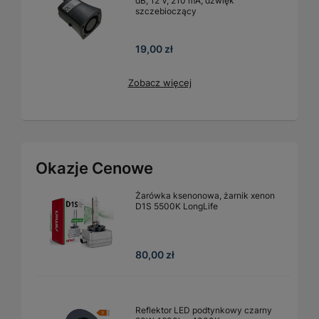
dB, 12 V, 210 mA, dźwięk
szczebioczący
19,00 zł
Zobacz więcej
Okazje Cenowe
Żarówka ksenonowa, żarnik xenon
D1S 5500K LongLife
80,00 zł
Reflektor LED podtynkowy czarny