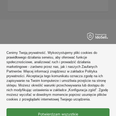
Zamówienia
Cenimy Twoją prywatność. Wykorzystujemy pliki cookies do
Konto
prawidłowego działania serwisu, aby oferować funkcje
społecznościowe, analizować ruch i prowadzić działania
Regulaminy
marketingowe - zarówno przez nas, jak i naszych Zaufanych
Partnerów. Więcej informacji znajdziesz w zakładce Polityka
Zobacz również
prywatności. Akceptacja tego komunikatu oznacza zgodę na ich
zapisywanie na Twoim komputerze i umożliwia przejście na stronę
sklepu. Możesz określić warunki przechowywania lub dostępu do
W sklepie prezentujemy ceny brutto (z VAT).
nich modyfikując ustawienia w zakładce „Konfiguracja zgód”. Zgodę
możesz wycofać w dowolnym momencie poprzez usunięcie plików
cookies z przeglądarki internetowej Twojego urządzenia.
Prawdziwe
Potwierdzam wszystkie
opinie klientów