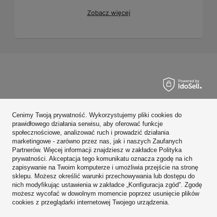
Zobacz więcej
Zamówienia
Cenimy Twoją prywatność. Wykorzystujemy pliki cookies do
Konto
prawidłowego działania serwisu, aby oferować funkcje
społecznościowe, analizować ruch i prowadzić działania
Regulaminy
marketingowe - zarówno przez nas, jak i naszych Zaufanych
Partnerów. Więcej informacji znajdziesz w zakładce Polityka
Zobacz również
prywatności. Akceptacja tego komunikatu oznacza zgodę na ich
zapisywanie na Twoim komputerze i umożliwia przejście na stronę
sklepu. Możesz określić warunki przechowywania lub dostępu do
W sklepie prezentujemy ceny brutto (z VAT).
nich modyfikując ustawienia w zakładce „Konfiguracja zgód”. Zgodę
możesz wycofać w dowolnym momencie poprzez usunięcie plików
cookies z przeglądarki internetowej Twojego urządzenia.