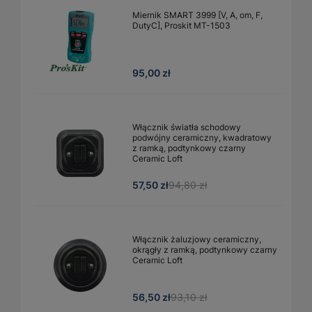
Miernik SMART 3999 [V, A, om, F,
DutyC], Proskit MT-1503
95,00 zł
Włącznik światła schodowy
podwójny ceramiczny, kwadratowy
z ramką, podtynkowy czarny
Ceramic Loft
57,50 zł
94,80 zł
Włącznik żaluzjowy ceramiczny,
okrągły z ramką, podtynkowy czarny
Ceramic Loft
56,50 zł
93,10 zł