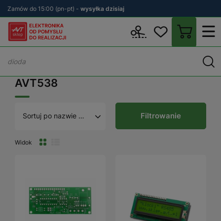
Zamów do 15:00 (pn-pt) -
wysyłka dzisiaj
Wstecz
sklep.avt.pl
AVT538
AVT538
Filtrowanie
Sortuj po nazwie A - Z
Widok