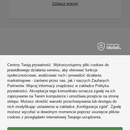
Zobacz więcej
Zamówienia
Cenimy Twoją prywatność. Wykorzystujemy pliki cookies do
Konto
prawidłowego działania serwisu, aby oferować funkcje
społecznościowe, analizować ruch i prowadzić działania
Regulaminy
marketingowe - zarówno przez nas, jak i naszych Zaufanych
Partnerów. Więcej informacji znajdziesz w zakładce Polityka
Zobacz również
prywatności. Akceptacja tego komunikatu oznacza zgodę na ich
zapisywanie na Twoim komputerze i umożliwia przejście na stronę
sklepu. Możesz określić warunki przechowywania lub dostępu do
W sklepie prezentujemy ceny brutto (z VAT).
nich modyfikując ustawienia w zakładce „Konfiguracja zgód”. Zgodę
możesz wycofać w dowolnym momencie poprzez usunięcie plików
cookies z przeglądarki internetowej Twojego urządzenia.