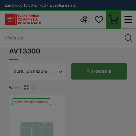
Zamów do 15:00 (pn-pt) -
wysyłka dzisiaj
Wstecz
sklep.avt.pl
AVT3300
AVT3300
Filtrowanie
Sortuj po nazwie A - Z
Widok
Chwilowo niedostępny