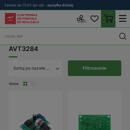
Zamów do 15:00 (pn-pt) -
wysyłka dzisiaj
Wstecz
sklep.avt.pl
AVT3284
AVT3284
Filtrowanie
Sortuj po nazwie A - Z
Widok