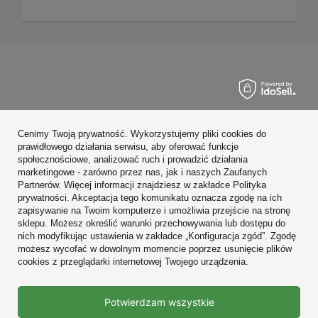
Zamówienia
Cenimy Twoją prywatność. Wykorzystujemy pliki cookies do
Konto
prawidłowego działania serwisu, aby oferować funkcje
społecznościowe, analizować ruch i prowadzić działania
Regulaminy
marketingowe - zarówno przez nas, jak i naszych Zaufanych
Partnerów. Więcej informacji znajdziesz w zakładce Polityka
Zobacz również
prywatności. Akceptacja tego komunikatu oznacza zgodę na ich
zapisywanie na Twoim komputerze i umożliwia przejście na stronę
sklepu. Możesz określić warunki przechowywania lub dostępu do
W sklepie prezentujemy ceny brutto (z VAT).
nich modyfikując ustawienia w zakładce „Konfiguracja zgód”. Zgodę
możesz wycofać w dowolnym momencie poprzez usunięcie plików
cookies z przeglądarki internetowej Twojego urządzenia.
Prawdziwe
Potwierdzam wszystkie
opinie klientów
4.9
/ 5.0