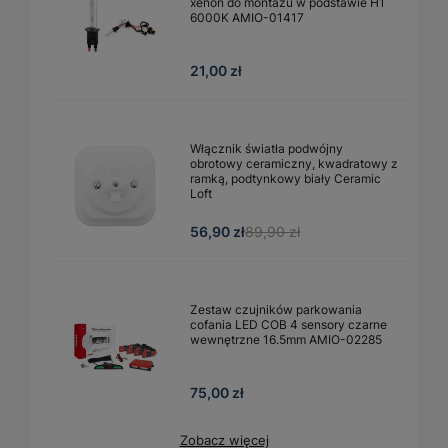
xenon do montażu w podstawie H1
6000K AMIO-01417
21,00 zł
Włącznik światła podwójny
obrotowy ceramiczny, kwadratowy z
ramką, podtynkowy biały Ceramic
Loft
56,90 zł
89,90 zł
Zestaw czujników parkowania
cofania LED COB 4 sensory czarne
wewnętrzne 16.5mm AMIO-02285
75,00 zł
Zobacz więcej