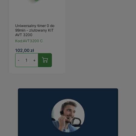
Uniwersalny timer 0 do
99min - zlutowany KIT
AVT 3200
Kod:
AVT3200 C
102,00 zł
-
+