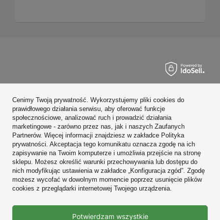
Zamówienia
Cenimy Twoją prywatność. Wykorzystujemy pliki cookies do
Konto
prawidłowego działania serwisu, aby oferować funkcje
społecznościowe, analizować ruch i prowadzić działania
Regulaminy
marketingowe - zarówno przez nas, jak i naszych Zaufanych
Partnerów. Więcej informacji znajdziesz w zakładce Polityka
Zobacz również
prywatności. Akceptacja tego komunikatu oznacza zgodę na ich
zapisywanie na Twoim komputerze i umożliwia przejście na stronę
sklepu. Możesz określić warunki przechowywania lub dostępu do
W sklepie prezentujemy ceny brutto (z VAT).
nich modyfikując ustawienia w zakładce „Konfiguracja zgód”. Zgodę
możesz wycofać w dowolnym momencie poprzez usunięcie plików
cookies z przeglądarki internetowej Twojego urządzenia.
Prawdziwe
Potwierdzam wszystkie
opinie klientów