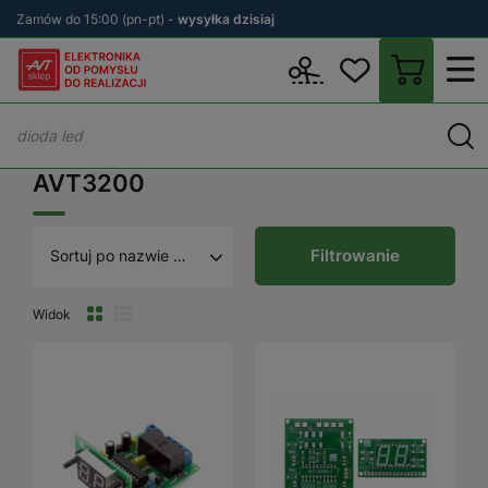
Zamów do 15:00 (pn-pt) -
wysyłka dzisiaj
Wstecz
sklep.avt.pl
AVT3200
AVT3200
Filtrowanie
Sortuj po nazwie A - Z
Widok