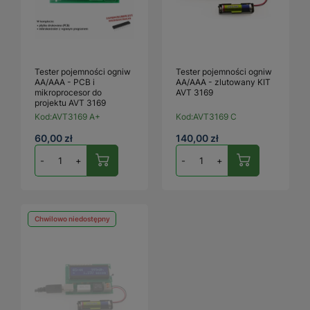
Tester pojemności ogniw
Tester pojemności ogniw
AA/AAA - PCB i
AA/AAA - zlutowany KIT
mikroprocesor do
AVT 3169
projektu AVT 3169
Kod:
AVT3169 A+
Kod:
AVT3169 C
60,00 zł
140,00 zł
-
+
-
+
Chwilowo niedostępny