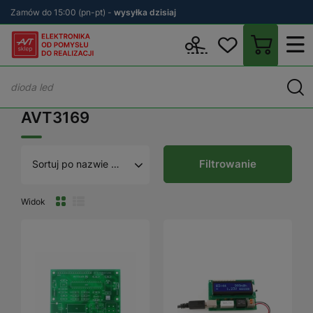
Zamów do 15:00 (pn-pt) -
wysyłka dzisiaj
Wstecz
sklep.avt.pl
AVT3169
AVT3169
Filtrowanie
Sortuj po nazwie A - Z
Widok