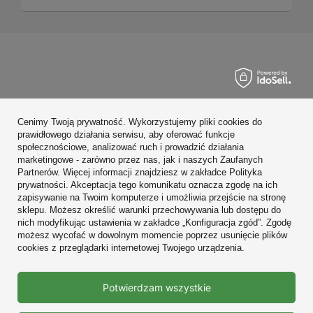
Zamówienia
Cenimy Twoją prywatność. Wykorzystujemy pliki cookies do
Konto
prawidłowego działania serwisu, aby oferować funkcje
społecznościowe, analizować ruch i prowadzić działania
Regulaminy
marketingowe - zarówno przez nas, jak i naszych Zaufanych
Partnerów. Więcej informacji znajdziesz w zakładce Polityka
Zobacz również
prywatności. Akceptacja tego komunikatu oznacza zgodę na ich
zapisywanie na Twoim komputerze i umożliwia przejście na stronę
sklepu. Możesz określić warunki przechowywania lub dostępu do
W sklepie prezentujemy ceny brutto (z VAT).
nich modyfikując ustawienia w zakładce „Konfiguracja zgód”. Zgodę
możesz wycofać w dowolnym momencie poprzez usunięcie plików
cookies z przeglądarki internetowej Twojego urządzenia.
Prawdziwe
Potwierdzam wszystkie
opinie klientów
4.9
/ 5.0