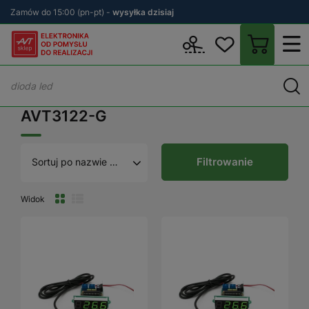
Zamów do 15:00 (pn-pt) -
wysyłka dzisiaj
Wstecz
sklep.avt.pl
AVT3122-G
AVT3122-G
Filtrowanie
Sortuj po nazwie A - Z
Widok