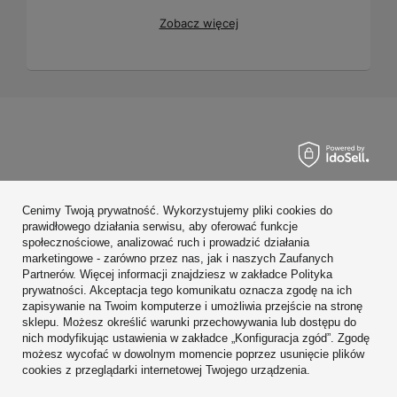
Zobacz więcej
Zamówienia
Cenimy Twoją prywatność. Wykorzystujemy pliki cookies do
Konto
prawidłowego działania serwisu, aby oferować funkcje
społecznościowe, analizować ruch i prowadzić działania
Regulaminy
marketingowe - zarówno przez nas, jak i naszych Zaufanych
Partnerów. Więcej informacji znajdziesz w zakładce Polityka
Zobacz również
prywatności. Akceptacja tego komunikatu oznacza zgodę na ich
zapisywanie na Twoim komputerze i umożliwia przejście na stronę
sklepu. Możesz określić warunki przechowywania lub dostępu do
W sklepie prezentujemy ceny brutto (z VAT).
nich modyfikując ustawienia w zakładce „Konfiguracja zgód”. Zgodę
możesz wycofać w dowolnym momencie poprzez usunięcie plików
cookies z przeglądarki internetowej Twojego urządzenia.