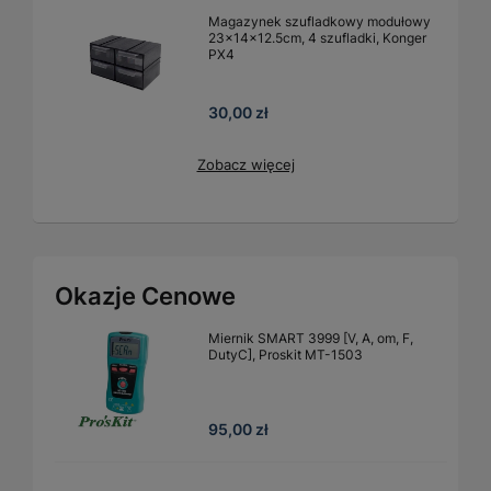
Magazynek szufladkowy modułowy
23x14x12.5cm, 4 szufladki, Konger
PX4
30,00 zł
Zobacz więcej
Okazje Cenowe
Miernik SMART 3999 [V, A, om, F,
DutyC], Proskit MT-1503
95,00 zł