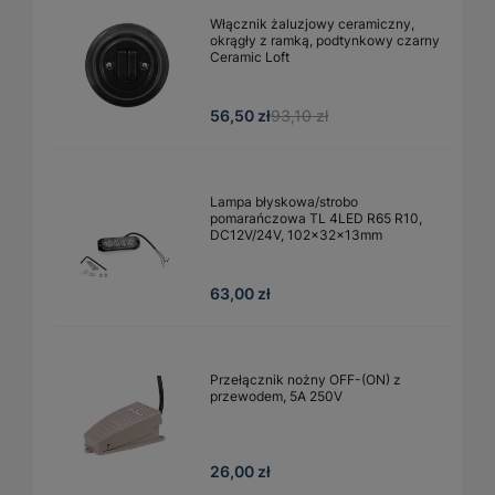
Włącznik żaluzjowy ceramiczny,
okrągły z ramką, podtynkowy czarny
Ceramic Loft
56,50 zł
93,10 zł
Lampa błyskowa/strobo
pomarańczowa TL 4LED R65 R10,
DC12V/24V, 102x32x13mm
63,00 zł
Przełącznik nożny OFF-(ON) z
przewodem, 5A 250V
26,00 zł