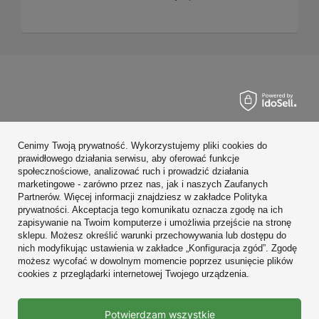
Zamówienia
Cenimy Twoją prywatność. Wykorzystujemy pliki cookies do
Konto
prawidłowego działania serwisu, aby oferować funkcje
społecznościowe, analizować ruch i prowadzić działania
Regulaminy
marketingowe - zarówno przez nas, jak i naszych Zaufanych
Partnerów. Więcej informacji znajdziesz w zakładce Polityka
Zobacz również
prywatności. Akceptacja tego komunikatu oznacza zgodę na ich
zapisywanie na Twoim komputerze i umożliwia przejście na stronę
sklepu. Możesz określić warunki przechowywania lub dostępu do
W sklepie prezentujemy ceny brutto (z VAT).
nich modyfikując ustawienia w zakładce „Konfiguracja zgód”. Zgodę
możesz wycofać w dowolnym momencie poprzez usunięcie plików
cookies z przeglądarki internetowej Twojego urządzenia.
Prawdziwe
Potwierdzam wszystkie
opinie klientów