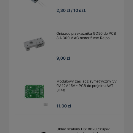
2,30 zł / 10 szt.
Gniazdo przekaźnika GD50 do PCB
8 A 300 V AC raster 5 mm Relpol
9,00 zł
Modułowy zasilacz symetryczny 5V
9V 12V 15V - PCB do projektu AVT
3140
11,00 zł
Układ scalony DS18B20 czujnik