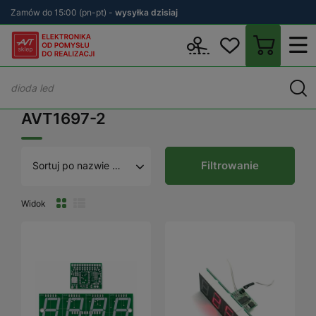
Zamów do 15:00 (pn-pt) -
wysyłka dzisiaj
Wstecz
sklep.avt.pl
AVT1697-2
AVT1697-2
Filtrowanie
Sortuj po nazwie A - Z
Widok