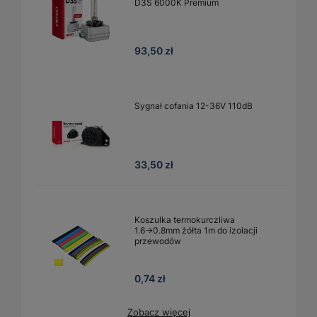
D3S 6000K Premium
93,50 zł
Sygnał cofania 12-36V 110dB
33,50 zł
Koszulka termokurczliwa
1.6→0.8mm żółta 1m do izolacji
przewodów
0,74 zł
Zobacz więcej