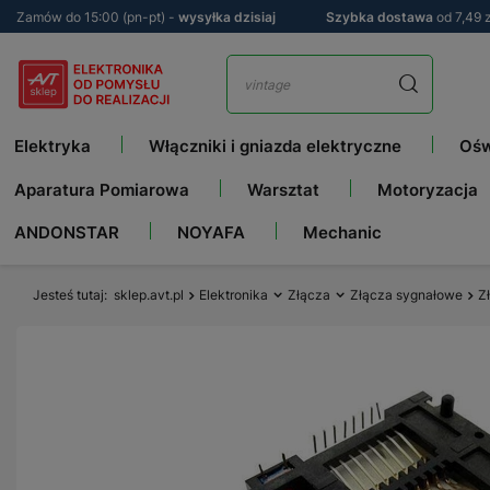
Zamów do 15:00 (pn-pt) -
wysyłka dzisiaj
Szybka dostawa
od 7,49 z
Elektryka
Włączniki i gniazda elektryczne
Ośw
Aparatura Pomiarowa
Warsztat
Motoryzacja
ANDONSTAR
NOYAFA
Mechanic
Jesteś tutaj
sklep.avt.pl
Elektronika
Złącza
Złącza sygnałowe
Z