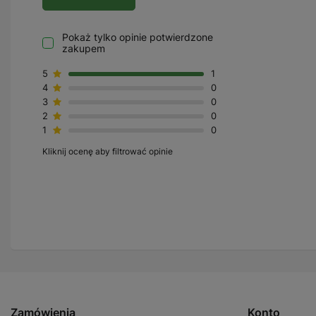
Pokaż tylko opinie potwierdzone
zakupem
5
1
4
0
3
0
2
0
1
0
Kliknij ocenę aby filtrować opinie
Zamówienia
Konto