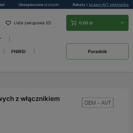
ia!
Ubezpieczone
przesyłki
Rabaty
z
klubem AVT elektronika
Lista zakupowa (0)
0,00 zł
T
Poradnik
FNIRSI
wych z włącznikiem