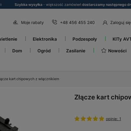
ł
Szybka wysyłka
- większość zamówień
dostarczamy następnego dn
Moje rabaty
+48 456 455 240
Zaloguj się
ietlenie
Elektronika
Podzespoły
KITy AV
Nowości
Dom
Ogród
Zasilanie
łącze kart chipowych z włącznikiem
Złącze kart chipo
opinie: 1