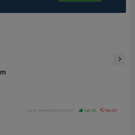
em
Czy ta opinia była pomocna?
Tak
0
Nie
0