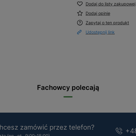
Dodaj do listy zakupowej
Dodaj opinię
Zapytaj o ten produkt
Udostępnij link
Fachowcy polecają
cesz zamówić przez telefon?
+4
a (pn.-pt . 9:00-15:00).