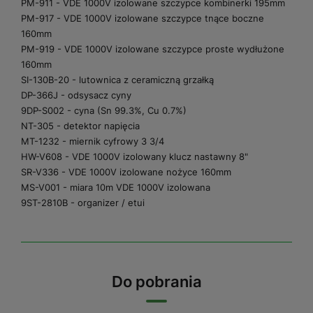
PM-911 - VDE 1000V izolowane szczypce kombinerki 195mm
PM-917 - VDE 1000V izolowane szczypce tnące boczne
160mm
PM-919 - VDE 1000V izolowane szczypce proste wydłużone
160mm
SI-130B-20 - lutownica z ceramiczną grzałką
DP-366J - odsysacz cyny
9DP-S002 - cyna (Sn 99.3%, Cu 0.7%)
NT-305 - detektor napięcia
MT-1232 - miernik cyfrowy 3 3/4
HW-V608 - VDE 1000V izolowany klucz nastawny 8"
SR-V336 - VDE 1000V izolowane nożyce 160mm
MS-V001 - miara 10m VDE 1000V izolowana
9ST-2810B - organizer / etui
Do pobrania