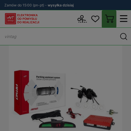
Zamów do 15:00 (pn-pt) -
wysyłka dzisiaj
Wstecz
sklep.avt.pl
Motoryzacja
Wyposażenie samochodu
C