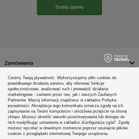
Dodaj opinię
Zamówienia
Konto
Cenimy Twoją prywatność. Wykorzystujemy pliki cookies do
prawidłowego działania serwisu, aby oferować funkcje
Regulaminy
społecznościowe, analizować ruch i prowadzić działania
marketingowe - zarówno przez nas, jak i naszych Zaufanych
Zobacz również
Partnerów. Więcej informacji znajdziesz w zakładce Polityka
prywatności. Akceptacja tego komunikatu oznacza zgodę na ich
W sklepie prezentujemy ceny brutto (z VAT).
zapisywanie na Twoim komputerze i umożliwia przejście na stronę
sklepu. Możesz określić warunki przechowywania lub dostępu do
nich modyfikując ustawienia w zakładce „Konfiguracja zgód”. Zgodę
możesz wycofać w dowolnym momencie poprzez usunięcie plików
cookies z przeglądarki internetowej Twojego urządzenia.