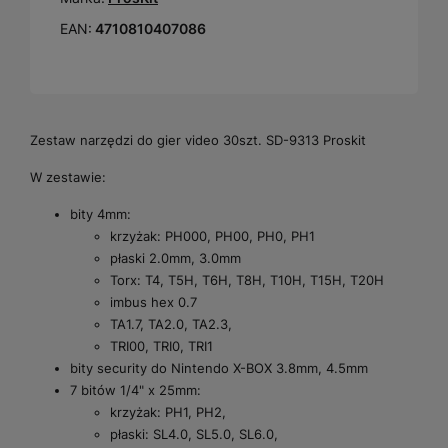
EAN:
4710810407086
Zestaw narzędzi do gier video 30szt. SD-9313 Proskit
W zestawie:
bity 4mm:
krzyżak: PH000, PH00, PH0, PH1
płaski 2.0mm, 3.0mm
Torx: T4, T5H, T6H, T8H, T10H, T15H, T20H
imbus hex 0.7
TA1.7, TA2.0, TA2.3,
TRI00, TRI0, TRI1
bity security do Nintendo X-BOX 3.8mm, 4.5mm
7 bitów 1/4" x 25mm:
krzyżak: PH1, PH2,
płaski: SL4.0, SL5.0, SL6.0,