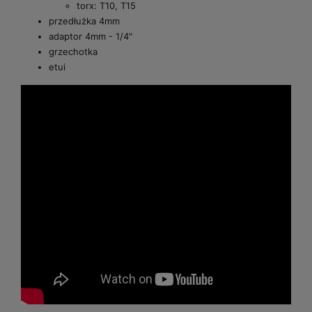
torx: T10, T15
przedłużka 4mm
adaptor 4mm - 1/4"
grzechotka
etui