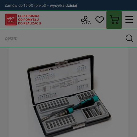
Zamów do 15:00 (pn-pt) -
wysyłka dzisiaj
Wstecz
sklep.avt.pl
Warsztat
Narzędzia ręczne
Wkrętaki
Z