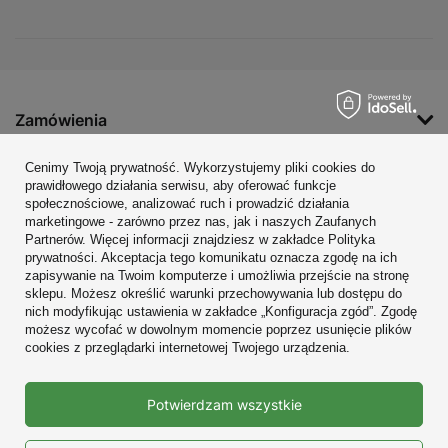
Zamówienia
Konto
Cenimy Twoją prywatność. Wykorzystujemy pliki cookies do
prawidłowego działania serwisu, aby oferować funkcje
Regulaminy
społecznościowe, analizować ruch i prowadzić działania
marketingowe - zarówno przez nas, jak i naszych Zaufanych
Zobacz również
Partnerów. Więcej informacji znajdziesz w zakładce Polityka
prywatności. Akceptacja tego komunikatu oznacza zgodę na ich
W sklepie prezentujemy ceny brutto (z VAT).
zapisywanie na Twoim komputerze i umożliwia przejście na stronę
sklepu. Możesz określić warunki przechowywania lub dostępu do
nich modyfikując ustawienia w zakładce „Konfiguracja zgód”. Zgodę
możesz wycofać w dowolnym momencie poprzez usunięcie plików
cookies z przeglądarki internetowej Twojego urządzenia.
Prawdziwe
Potwierdzam wszystkie
opinie klientów
4.9
/ 5.0