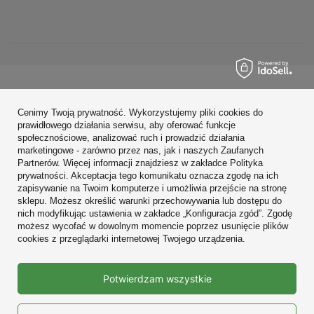
Zamówienia
Cenimy Twoją prywatność. Wykorzystujemy pliki cookies do
Konto
prawidłowego działania serwisu, aby oferować funkcje
społecznościowe, analizować ruch i prowadzić działania
Regulaminy
marketingowe - zarówno przez nas, jak i naszych Zaufanych
Partnerów. Więcej informacji znajdziesz w zakładce Polityka
Zobacz również
prywatności. Akceptacja tego komunikatu oznacza zgodę na ich
zapisywanie na Twoim komputerze i umożliwia przejście na stronę
sklepu. Możesz określić warunki przechowywania lub dostępu do
W sklepie prezentujemy ceny brutto (z VAT).
nich modyfikując ustawienia w zakładce „Konfiguracja zgód”. Zgodę
możesz wycofać w dowolnym momencie poprzez usunięcie plików
cookies z przeglądarki internetowej Twojego urządzenia.
Prawdziwe
Potwierdzam wszystkie
opinie klientów
4.9
/ 5.0
10680 opinii