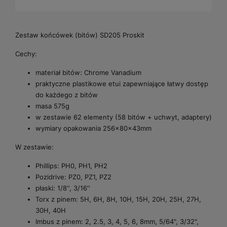
Zestaw końcówek (bitów) SD205 Proskit
Cechy:
materiał bitów: Chrome Vanadium
praktyczne plastikowe etui zapewniające łatwy dostęp
do każdego z bitów
masa 575g
w zestawie 62 elementy (58 bitów + uchwyt, adaptery)
wymiary opakowania 256x80x43mm
W zestawie:
Phillips: PH0, PH1, PH2
Pozidrive: PZ0, PZ1, PZ2
płaski: 1/8'', 3/16''
Torx z pinem: 5H, 6H, 8H, 10H, 15H, 20H, 25H, 27H,
30H, 40H
Imbus z pinem: 2, 2.5, 3, 4, 5, 6, 8mm, 5/64", 3/32",