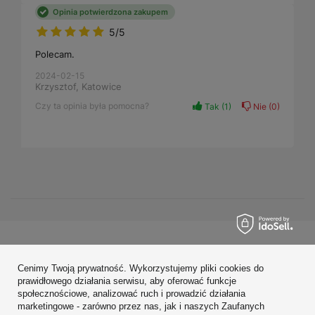
Opinia potwierdzona zakupem
5/5
Polecam.
2024-02-15
Krzysztof, Katowice
Czy ta opinia była pomocna?
Tak
1
Nie
0
Zamówienia
Cenimy Twoją prywatność. Wykorzystujemy pliki cookies do
Konto
prawidłowego działania serwisu, aby oferować funkcje
społecznościowe, analizować ruch i prowadzić działania
Regulaminy
marketingowe - zarówno przez nas, jak i naszych Zaufanych