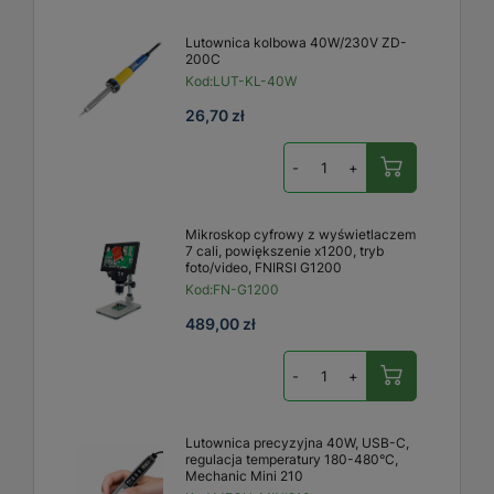
Lutownica kolbowa 40W/230V ZD-
200C
Kod:
LUT-KL-40W
26,70 zł
-
+
Mikroskop cyfrowy z wyświetlaczem
7 cali, powiększenie x1200, tryb
foto/video, FNIRSI G1200
Kod:
FN-G1200
489,00 zł
-
+
Lutownica precyzyjna 40W, USB-C,
regulacja temperatury 180-480°C,
Mechanic Mini 210