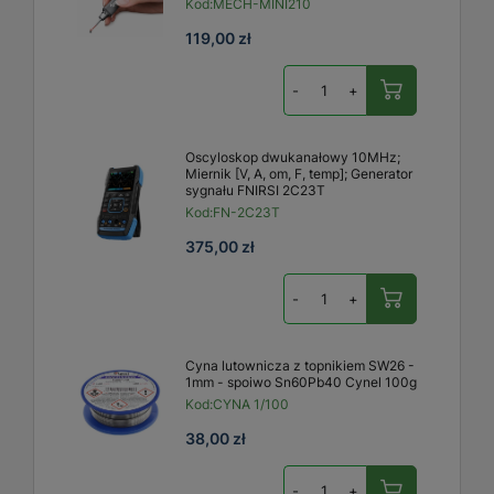
Kod:
MECH-MINI210
119,00 zł
-
+
Oscyloskop dwukanałowy 10MHz;
Miernik [V, A, om, F, temp]; Generator
sygnału FNIRSI 2C23T
Kod:
FN-2C23T
375,00 zł
-
+
Cyna lutownicza z topnikiem SW26 -
1mm - spoiwo Sn60Pb40 Cynel 100g
Kod:
CYNA 1/100
38,00 zł
-
+