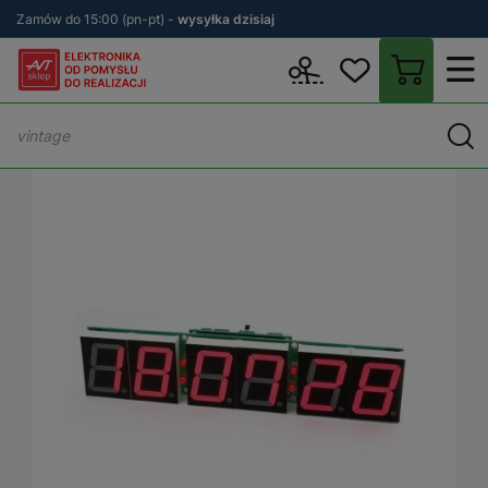
Zamów do 15:00 (pn-pt) -
wysyłka dzisiaj
Wstecz
sklep.avt.pl
KITy AVT
Zestawy DIY
Zegary DIY
Zeg