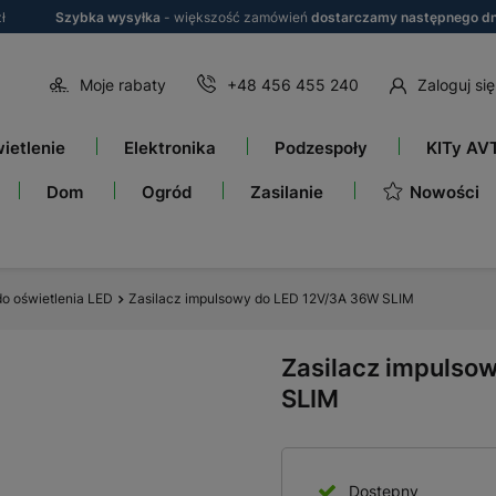
ł
Szybka wysyłka
- większość zamówień
dostarczamy następnego dn
Moje rabaty
+48 456 455 240
Zaloguj się
ietlenie
Elektronika
Podzespoły
KITy AV
Nowości
Dom
Ogród
Zasilanie
do oświetlenia LED
Zasilacz impulsowy do LED 12V/3A 36W SLIM
Zasilacz impulso
SLIM
Dostępny