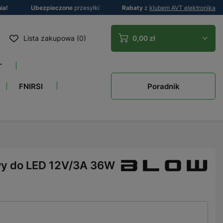
ia!
Ubezpieczone
przesyłki
Rabaty
z
klubem AVT elektronika
Lista zakupowa (0)
0,00 zł
T
Poradnik
FNIRSI
wy do LED 12V/3A 36W