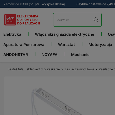
Zamów do 15:00 (pn-pt) -
wysyłka dzisiaj
Szybka dostawa
od 7,49 z
Elektryka
Włączniki i gniazda elektryczne
Ośw
Aparatura Pomiarowa
Warsztat
Motoryzacja
ANDONSTAR
NOYAFA
Mechanic
Jesteś tutaj
sklep.avt.pl
Zasilanie
Zasilacze modułowe
Zasilacze 