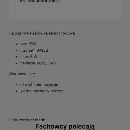
EAN:
5903890021672
Halogenowa żarówka samochodowa
typ: R5W
trzonek: BA15S
moc: 5 W
napięcie pracy: 24V
Zastosowanie:
oświetlenie pozycyjne
kierunkowskazy boczne
High-contrast mode
Fachowcy polecają