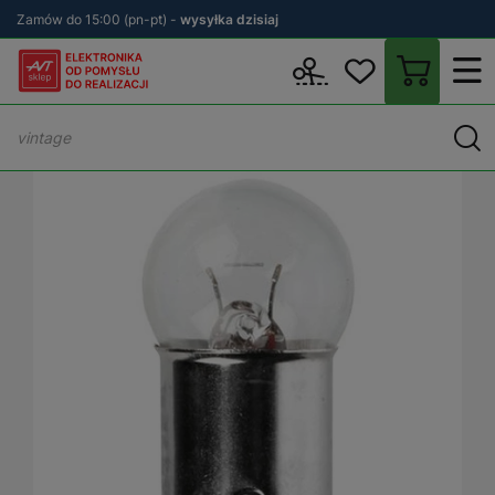
Zamów do 15:00 (pn-pt) -
wysyłka dzisiaj
Wstecz
sklep.avt.pl
Motoryzacja
Żarówki samochodowe
Żar