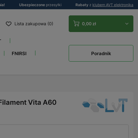
ia!
Ubezpieczone
przesyłki
Rabaty
z
klubem AVT elektronika
Lista zakupowa (0)
0,00 zł
T
Poradnik
FNIRSI
Filament Vita A60