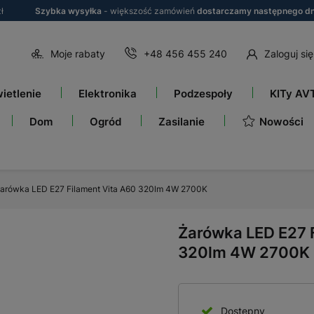
ł
Szybka wysyłka
- większość zamówień
dostarczamy następnego dn
Moje rabaty
+48 456 455 240
Zaloguj się
ietlenie
Elektronika
Podzespoły
KITy AV
Nowości
Dom
Ogród
Zasilanie
arówka LED E27 Filament Vita A60 320lm 4W 2700K
Żarówka LED E27 
320lm 4W 2700K
Dostępny