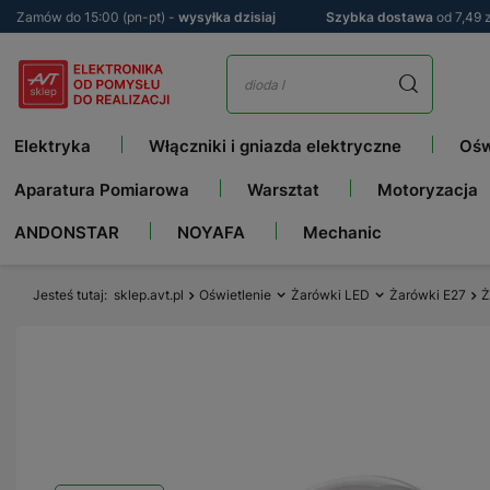
Zamów do 15:00 (pn-pt) -
wysyłka dzisiaj
Szybka dostawa
od 7,49 z
Elektryka
Włączniki i gniazda elektryczne
Ośw
Aparatura Pomiarowa
Warsztat
Motoryzacja
ANDONSTAR
NOYAFA
Mechanic
Jesteś tutaj
sklep.avt.pl
Oświetlenie
Żarówki LED
Żarówki E27
Ż