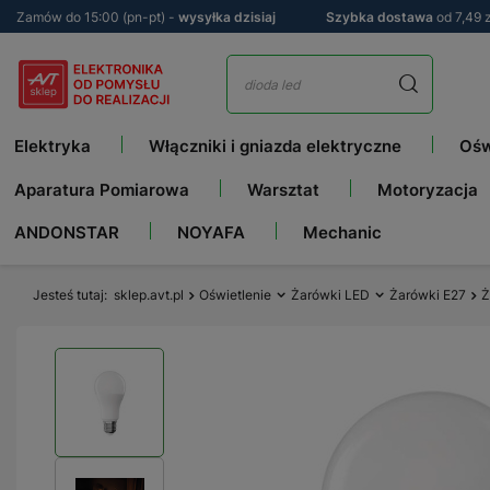
Zamów do 15:00 (pn-pt) -
wysyłka dzisiaj
Szybka dostawa
od 7,49 z
Elektryka
Włączniki i gniazda elektryczne
Ośw
Aparatura Pomiarowa
Warsztat
Motoryzacja
ANDONSTAR
NOYAFA
Mechanic
Jesteś tutaj
sklep.avt.pl
Oświetlenie
Żarówki LED
Żarówki E27
Ż