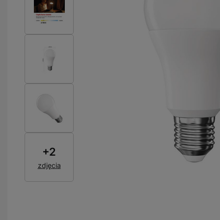
+
2
zdjęcia