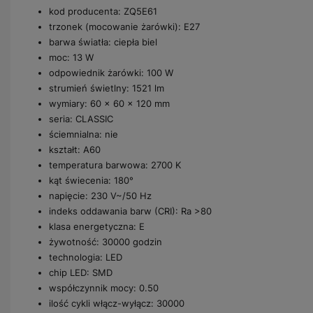
kod producenta: ZQ5E61
trzonek (mocowanie żarówki): E27
barwa światła: ciepła biel
moc: 13 W
odpowiednik żarówki: 100 W
strumień świetlny: 1521 lm
wymiary: 60 × 60 × 120 mm
seria: CLASSIC
ściemnialna: nie
kształt: A60
temperatura barwowa: 2700 K
kąt świecenia: 180°
napięcie: 230 V~/50 Hz
indeks oddawania barw (CRI): Ra >80
klasa energetyczna: E
żywotność: 30000 godzin
technologia: LED
chip LED: SMD
współczynnik mocy: 0.50
ilość cykli włącz-wyłącz: 30000