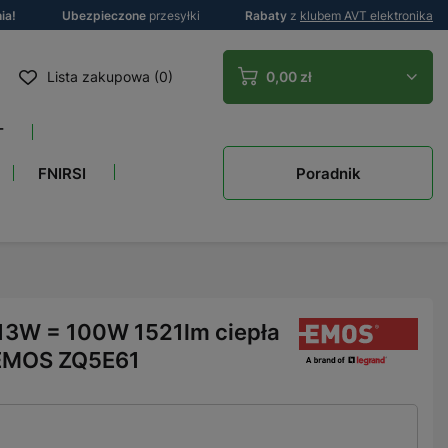
ia!
Ubezpieczone
przesyłki
Rabaty
z
klubem AVT elektronika
Lista zakupowa (0)
0,00 zł
T
Poradnik
FNIRSI
13W = 100W 1521lm ciepła
0 EMOS ZQ5E61