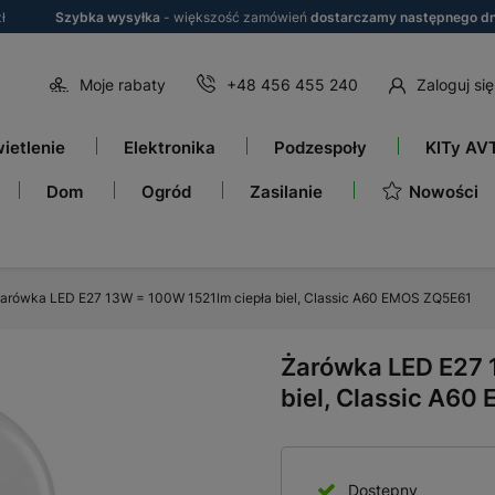
ł
Szybka wysyłka
- większość zamówień
dostarczamy następnego dn
Moje rabaty
+48 456 455 240
Zaloguj się
ietlenie
Elektronika
Podzespoły
KITy AV
Nowości
Dom
Ogród
Zasilanie
arówka LED E27 13W = 100W 1521lm ciepła biel, Classic A60 EMOS ZQ5E61
Żarówka LED E27 
biel, Classic A6
Dostępny