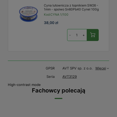
Cyna lutownicza z topnikiem SW26 -
1mm - spoiwo Sn60Pb40 Cynel 100g
Kod:
CYNA 1/100
38,00 zł
-
+
GPSR
AVT SPV sp. z o.o.
Więcej
Seria
AVT3129
High-contrast mode
Fachowcy polecają