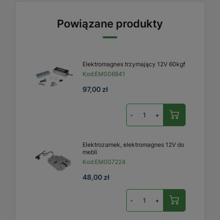
Powiązane produkty
Elektromagnes trzymający 12V 60kgf
Kod:
EM006841
97,00 zł
-
+
Elektrozamek, elektromagnes 12V do
mebli
Kod:
EM007224
48,00 zł
-
+