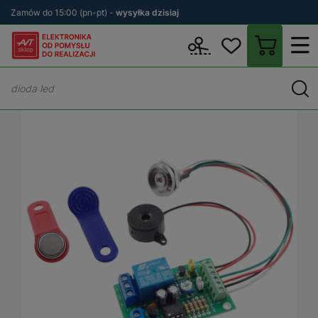
Zamów do 15:00 (pn-pt) -
wysyłka dzisiaj
Wstecz
sklep.avt.pl
KITy AVT
Zestawy DIY
Dom i ogród DIY