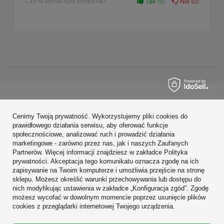
Czy ta opinia była pomocna?
Tak
1
Nie
0
Zamówienia
Cenimy Twoją prywatność. Wykorzystujemy pliki cookies do
Konto
prawidłowego działania serwisu, aby oferować funkcje
społecznościowe, analizować ruch i prowadzić działania
Regulaminy
marketingowe - zarówno przez nas, jak i naszych Zaufanych
Partnerów. Więcej informacji znajdziesz w zakładce Polityka
Zobacz również
prywatności. Akceptacja tego komunikatu oznacza zgodę na ich
zapisywanie na Twoim komputerze i umożliwia przejście na stronę
sklepu. Możesz określić warunki przechowywania lub dostępu do
W sklepie prezentujemy ceny brutto (z VAT).
nich modyfikując ustawienia w zakładce „Konfiguracja zgód”. Zgodę
możesz wycofać w dowolnym momencie poprzez usunięcie plików
cookies z przeglądarki internetowej Twojego urządzenia.