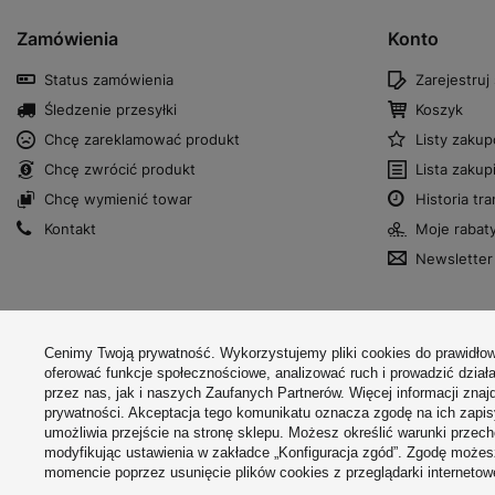
Zamówienia
Konto
Status zamówienia
Zarejestruj 
Śledzenie przesyłki
Koszyk
Chcę zareklamować produkt
Listy zaku
Chcę zwrócić produkt
Lista zaku
Chcę wymienić towar
Historia tra
Kontakt
Moje rabat
Newsletter
W sklepie prezentujemy ceny brutto (z VAT).
Cenimy Twoją prywatność. Wykorzystujemy pliki cookies do prawidłow
oferować funkcje społecznościowe, analizować ruch i prowadzić dział
przez nas, jak i naszych Zaufanych Partnerów. Więcej informacji znaj
prywatności. Akceptacja tego komunikatu oznacza zgodę na ich zapi
umożliwia przejście na stronę sklepu. Możesz określić warunki przec
modyfikując ustawienia w zakładce „Konfiguracja zgód”. Zgodę moż
+48 45
momencie poprzez usunięcie plików cookies z przeglądarki internetow