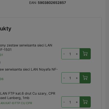
EAN:
5903802652857
ukty
ony zestaw serwisanta sieci LAN
NF-1501
-
+
01
ł
taw serwisanta sieci LAN Noyafa NF-
-
+
06
LAN FTP kat.6 drut Cu szary, CPR
ssed Lanberg, 1mb
-
+
AN KAT-6 FTP CU CPR