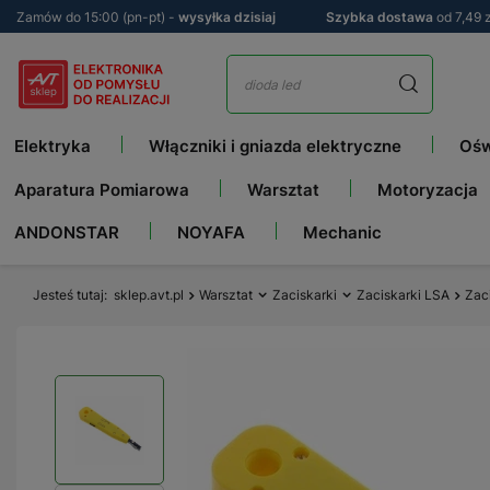
Zamów do 15:00 (pn-pt) -
wysyłka dzisiaj
Szybka dostawa
od 7,49 z
Elektryka
Włączniki i gniazda elektryczne
Ośw
Aparatura Pomiarowa
Warsztat
Motoryzacja
ANDONSTAR
NOYAFA
Mechanic
Jesteś tutaj
sklep.avt.pl
Warsztat
Zaciskarki
Zaciskarki LSA
Zac