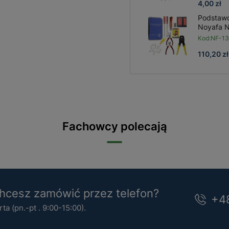
4,00 zł
Podstawo
Noyafa 
Kod:
NF-1
110,20 zł
Fachowcy polecają
cesz zamówić przez telefon?
+4
a (pn.-pt . 9:00-15:00).