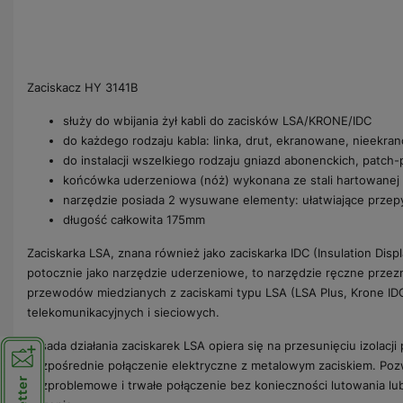
Zaciskacz HY 3141B
służy do wbijania żył kabli do zacisków LSA/KRONE/IDC
do każdego rodzaju kabla: linka, drut, ekranowane, nieekr
do instalacji wszelkiego rodzaju gniazd abonenckich, patch-
końcówka uderzeniowa (nóż) wykonana ze stali hartowanej
narzędzie posiada 2 wysuwane elementy: ułatwiające przepy
długość całkowita 175mm
Zaciskarka LSA, znana również jako zaciskarka IDC (Insulation Dis
potocznie jako narzędzie uderzeniowe, to narzędzie ręczne przez
przewodów miedzianych z zaciskami typu LSA (LSA Plus, Krone ID
telekomunikacyjnych i sieciowych.
Zasada działania zaciskarek LSA opiera się na przesunięciu izolacj
bezpośrednie połączenie elektryczne z metalowym zaciskiem. Pozw
bezproblemowe i trwałe połączenie bez konieczności lutowania l