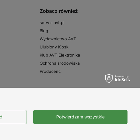
Zobacz również
serwis.avt.pl
Blog
Wydawnictwo AVT
Ulubiony Kiosk
Klub AVT Elektronika
Ochrona środowiska
Producenci
Prawdziwe
opinie klientów
4.9
ód
Potwierdzam wszystkie
/ 5.0
10664 opinii
owa 11
,
03-197
Warszawa