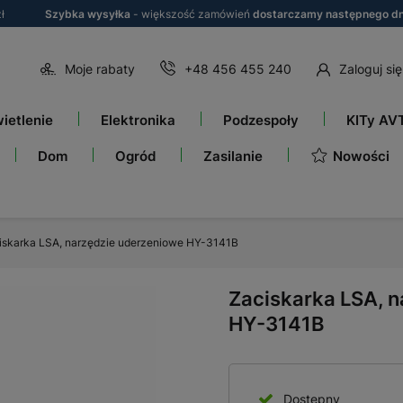
ł
Szybka wysyłka
- większość zamówień
dostarczamy następnego dn
Moje rabaty
+48 456 455 240
Zaloguj się
ietlenie
Elektronika
Podzespoły
KITy AV
Nowości
Dom
Ogród
Zasilanie
iskarka LSA, narzędzie uderzeniowe HY-3141B
Zaciskarka LSA, 
HY-3141B
Dostępny