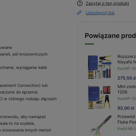
Zapytaj o ten produkt
Udostępnij link
Powiązane prod
anowane
paneli, pól krosowniczych
Rozszerz
Noyafa 
chanie, wyciąganie kabli
Kod:
NF-15
275,50 z
placement Connection) lub
Mini zes
1206
naczone do łączenia
C) w różnego rodzaju złączach
Kod:
NF-12
92,00 zł
Przewód 
i przewodu, aby nawiązać
Fluke Pa
ala to na szybkie,
Kod:
KAB-L
ub stosowania innych metod