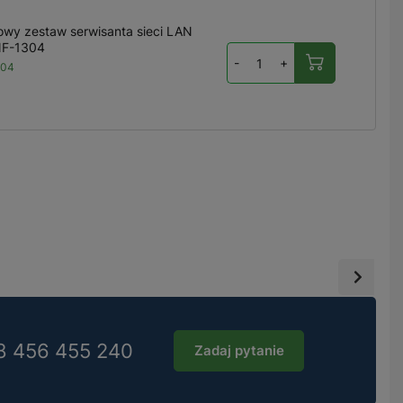
wy zestaw serwisanta sieci LAN
NF-1304
-
+
304
8 456 455 240
Zadaj pytanie