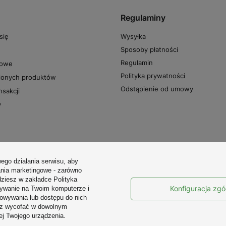
Regulaminy
Wysyłka
się
Sposoby płatności
Regulamin
powe
Polityka prywatności
pionych produktów
Odstąpienie od umowy
nsakcji
y
ego działania serwisu, aby
ania marketingowe - zarówno
dziesz w zakładce Polityka
Konfiguracja zg
sywanie na Twoim komputerze i
howywania lub dostępu do nich
esz wycofać w dowolnym
6 455 240
info@sklep.avt.pl
Sklep AVT
,
Leszczyn
ej Twojego urządzenia.