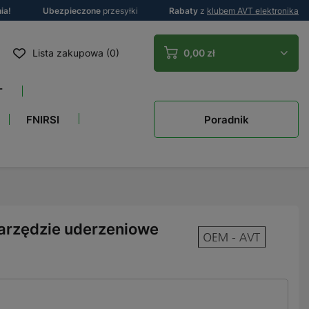
ia!
Ubezpieczone
przesyłki
Rabaty
z
klubem AVT elektronika
Lista zakupowa (0)
0,00 zł
T
Poradnik
FNIRSI
narzędzie uderzeniowe