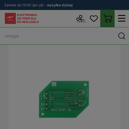
Zamów do 15:00 (pn-pt) -
wysyłka dzisiaj
Wstecz
sklep.avt.pl
KITy AVT
Płytki drukowane (PCB)
PCB - 