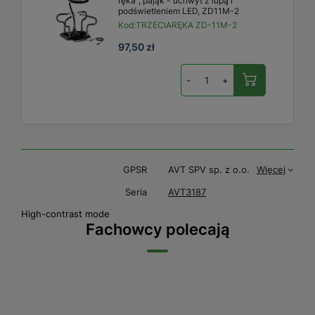
ręka", pająk - uchwyt z lupą i
podświetleniem LED, ZD11M-2
Kod:
TRZECIARĘKA ZD-11M-2
97,50 zł
-
+
GPSR
AVT SPV sp. z o.o.
Więcej
Seria
AVT3187
High-contrast mode
Fachowcy polecają