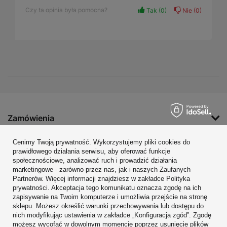
Czy ta opinia była pomocna?
Tak
0
Nie
0
Zamówienia
Konto
Cenimy Twoją prywatność. Wykorzystujemy pliki cookies do
prawidłowego działania serwisu, aby oferować funkcje
Regulaminy
społecznościowe, analizować ruch i prowadzić działania
marketingowe - zarówno przez nas, jak i naszych Zaufanych
Zobacz również
Partnerów. Więcej informacji znajdziesz w zakładce Polityka
prywatności. Akceptacja tego komunikatu oznacza zgodę na ich
W sklepie prezentujemy ceny brutto (z VAT).
zapisywanie na Twoim komputerze i umożliwia przejście na stronę
sklepu. Możesz określić warunki przechowywania lub dostępu do
nich modyfikując ustawienia w zakładce „Konfiguracja zgód”. Zgodę
możesz wycofać w dowolnym momencie poprzez usunięcie plików