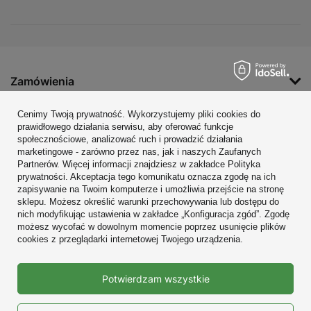
Zamówienia
Konto
Cenimy Twoją prywatność. Wykorzystujemy pliki cookies do
prawidłowego działania serwisu, aby oferować funkcje
Regulaminy
społecznościowe, analizować ruch i prowadzić działania
marketingowe - zarówno przez nas, jak i naszych Zaufanych
Zobacz również
Partnerów. Więcej informacji znajdziesz w zakładce Polityka
prywatności. Akceptacja tego komunikatu oznacza zgodę na ich
W sklepie prezentujemy ceny brutto (z VAT).
zapisywanie na Twoim komputerze i umożliwia przejście na stronę
sklepu. Możesz określić warunki przechowywania lub dostępu do
nich modyfikując ustawienia w zakładce „Konfiguracja zgód”. Zgodę
możesz wycofać w dowolnym momencie poprzez usunięcie plików
cookies z przeglądarki internetowej Twojego urządzenia.
Prawdziwe
Potwierdzam wszystkie
opinie klientów
4.9
/ 5.0