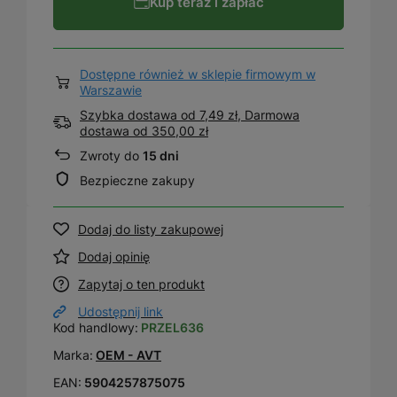
Kup teraz i zapłać
Dostępne również w sklepie firmowym w
Warszawie
Szybka dostawa od 7,49 zł, Darmowa
dostawa
od
350,00 zł
Zwroty do
15 dni
Bezpieczne zakupy
Dodaj do listy zakupowej
Dodaj opinię
Zapytaj o ten produkt
Udostępnij link
Kod handlowy:
PRZEL636
Marka:
OEM - AVT
EAN:
5904257875075