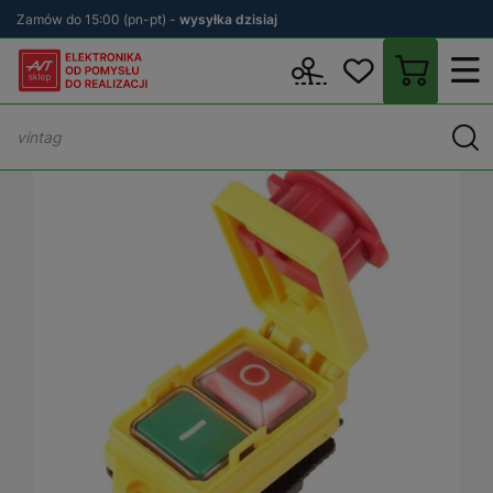
Zamów do 15:00 (pn-pt) -
wysyłka dzisiaj
Wstecz
sklep.avt.pl
Elektronika
Automatyka
Wyłączniki elek