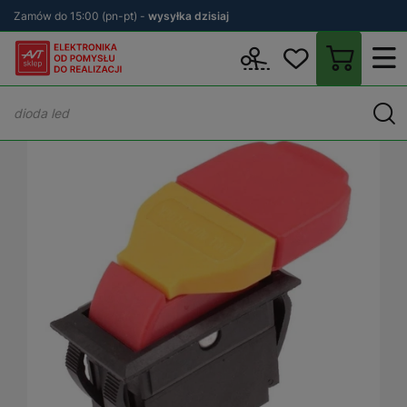
Zamów do 15:00 (pn-pt) -
wysyłka dzisiaj
Wstecz
sklep.avt.pl
Elektronika
Przełączniki
Włączniki i regu