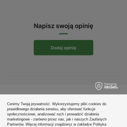
Napisz swoją opinię
Dodaj opinię
Zamówienia
Cenimy Twoją prywatność. Wykorzystujemy pliki cookies do
Konto
prawidłowego działania serwisu, aby oferować funkcje
społecznościowe, analizować ruch i prowadzić działania
Regulaminy
marketingowe - zarówno przez nas, jak i naszych Zaufanych
Partnerów. Więcej informacji znajdziesz w zakładce Polityka