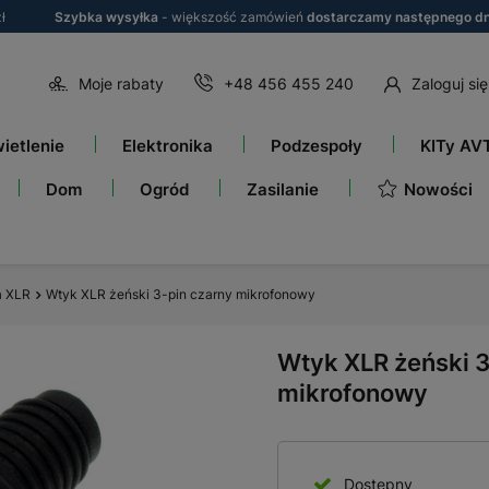
ł
Szybka wysyłka
- większość zamówień
dostarczamy następnego dn
Moje rabaty
+48 456 455 240
Zaloguj się
ietlenie
Elektronika
Podzespoły
KITy AV
Nowości
Dom
Ogród
Zasilanie
a XLR
Wtyk XLR żeński 3-pin czarny mikrofonowy
Wtyk XLR żeński 3
mikrofonowy
Dostępny