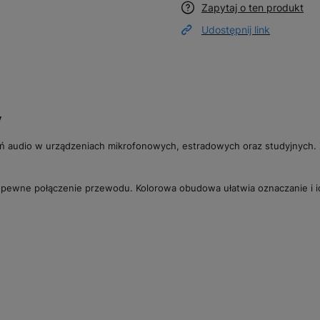
Zapytaj o ten produkt
Udostępnij link
y
ń audio w urządzeniach mikrofonowych, estradowych oraz studyjnych.
pewne połączenie przewodu. Kolorowa obudowa ułatwia oznaczanie i ide