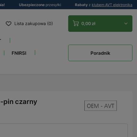
ia!
Ubezpieczone
przesyłki
Rabaty
z
klubem AVT elektronika
Lista zakupowa (0)
0,00 zł
T
Poradnik
FNIRSI
-pin czarny