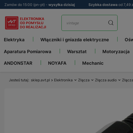
Zamów do 15:00 (pn-pt) -
wysyłka dzisiaj
Szybka dostawa
od 7,49 z
Elektryka
Włączniki i gniazda elektryczne
Ośw
Aparatura Pomiarowa
Warsztat
Motoryzacja
ANDONSTAR
NOYAFA
Mechanic
Jesteś tutaj
sklep.avt.pl
Elektronika
Złącza
Złącza audio
Złącz