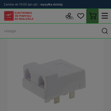
Zamów do 15:00 (pn-pt) -
wysyłka dzisiaj
Wstecz
sklep.avt.pl
Elektronika
Złącza
Złącza sygnałowe
W