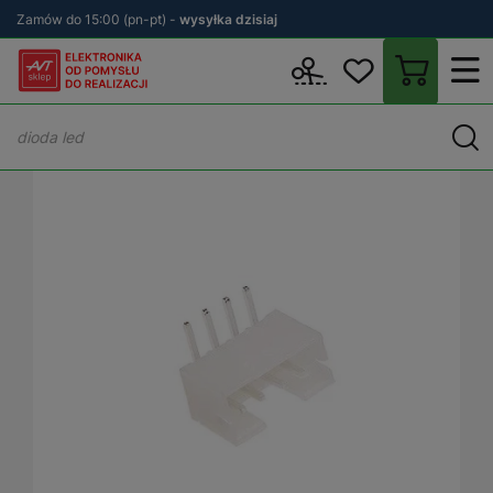
Zamów do 15:00 (pn-pt) -
wysyłka dzisiaj
Wstecz
sklep.avt.pl
Elektronika
Złącza
Goldpin
Wtyk KNX 4