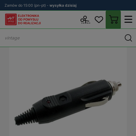
Zamów do 15:00 (pn-pt) -
wysyłka dzisiaj
Wstecz
sklep.avt.pl
Motoryzacja
Zasilanie w samochodzie
Wt