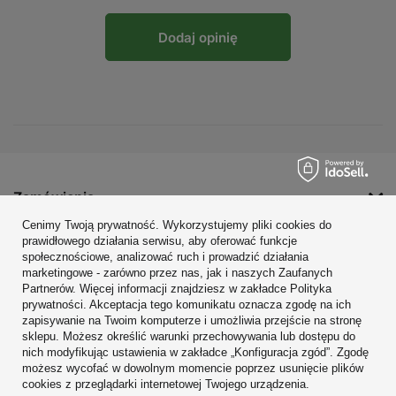
Dodaj opinię
Zamówienia
Cenimy Twoją prywatność. Wykorzystujemy pliki cookies do
Konto
prawidłowego działania serwisu, aby oferować funkcje
społecznościowe, analizować ruch i prowadzić działania
Regulaminy
marketingowe - zarówno przez nas, jak i naszych Zaufanych
Zobacz również
Partnerów. Więcej informacji znajdziesz w zakładce Polityka
prywatności. Akceptacja tego komunikatu oznacza zgodę na ich
zapisywanie na Twoim komputerze i umożliwia przejście na stronę
W sklepie prezentujemy ceny brutto (z VAT).
sklepu. Możesz określić warunki przechowywania lub dostępu do
nich modyfikując ustawienia w zakładce „Konfiguracja zgód”. Zgodę
możesz wycofać w dowolnym momencie poprzez usunięcie plików
cookies z przeglądarki internetowej Twojego urządzenia.