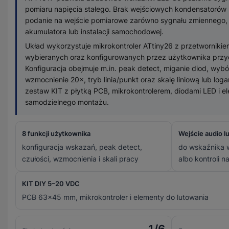
pomiaru napięcia stałego. Brak wejściowych kondensatorów
podanie na wejście pomiarowe zarówno sygnału zmiennego, ja
akumulatora lub instalacji samochodowej.
Układ wykorzystuje mikrokontroler ATtiny26 z przetwornikiem
wybieranych oraz konfigurowanych przez użytkownika prz
Konfiguracja obejmuje m.in. peak detect, miganie diod, wyb
wzmocnienie 20×, tryb linia/punkt oraz skalę liniową lub log
zestaw KIT z płytką PCB, mikrokontrolerem, diodami LED i e
samodzielnego montażu.
8 funkcji użytkownika
Wejście audio l
konfiguracja wskazań, peak detect,
do wskaźnika w
czułości, wzmocnienia i skali pracy
albo kontroli n
KIT DIY 5–20 VDC
PCB 63×45 mm, mikrokontroler i elementy do lutowania