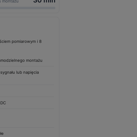
30 min
s montażu
jściem pomiarowym i 8
amodzielnego montażu
sygnału lub napięcia
ADC
łe