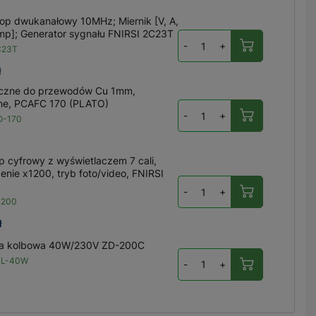
op dwukanałowy 10MHz; Miernik [V, A,
emp]; Generator sygnału FNIRSI 2C23T
-
+
C23T
ł
oczne do przewodów Cu 1mm,
ne, PCAFC 170 (PLATO)
-
+
O-170
p cyfrowy z wyświetlaczem 7 cali,
enie x1200, tryb foto/video, FNIRSI
-
+
1200
ł
ca kolbowa 40W/230V ZD-200C
KL-40W
-
+