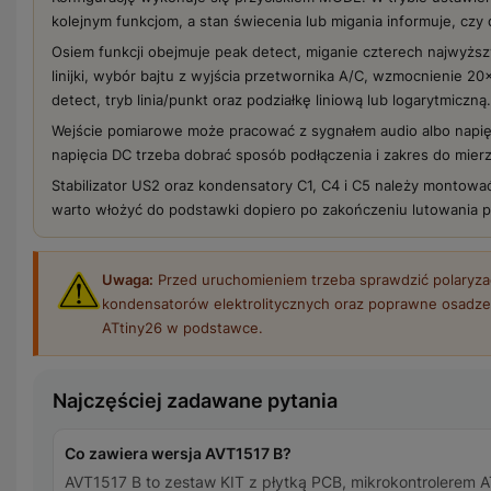
kolejnym funkcjom, a stan świecenia lub migania informuje, czy 
Osiem funkcji obejmuje peak detect, miganie czterech najwyższy
linijki, wybór bajtu z wyjścia przetwornika A/C, wzmocnienie 20
detect, tryb linia/punkt oraz podziałkę liniową lub logarytmiczną.
Wejście pomiarowe może pracować z sygnałem audio albo napię
napięcia DC trzeba dobrać sposób podłączenia i zakres do mier
Stabilizator US2 oraz kondensatory C1, C4 i C5 należy montować
warto włożyć do podstawki dopiero po zakończeniu lutowania 
Uwaga:
Przed uruchomieniem trzeba sprawdzić polaryzac
kondensatorów elektrolitycznych oraz poprawne osadze
ATtiny26 w podstawce.
Najczęściej zadawane pytania
Co zawiera wersja AVT1517 B?
AVT1517 B to zestaw KIT z płytką PCB, mikrokontrolerem