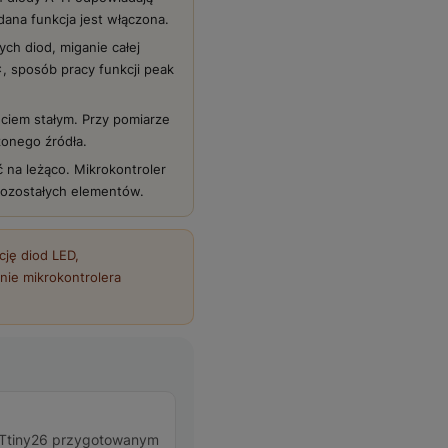
dana funkcja jest włączona.
ch diod, miganie całej
×, sposób pracy funkcji peak
ciem stałym. Przy pomiarze
zonego źródła.
 na leżąco. Mikrokontroler
pozostałych elementów.
ję diod LED,
nie mikrokontrolera
 ATtiny26 przygotowanym