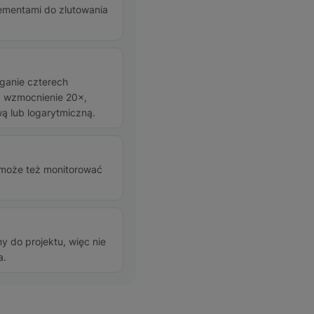
lementami do zlutowania
ganie czterech
C, wzmocnienie 20×,
wą lub logarytmiczną.
 może też monitorować
y do projektu, więc nie
a.