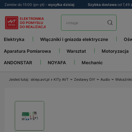
Zamów do 15:00 (pn-pt) -
wysyłka dzisiaj
Szybka dostawa
od 7,49 z
Elektryka
Włączniki i gniazda elektryczne
Ośw
Aparatura Pomiarowa
Warsztat
Motoryzacja
ANDONSTAR
NOYAFA
Mechanic
Jesteś tutaj
sklep.avt.pl
KITy AVT
Zestawy DIY
Audio
Wskaźnik