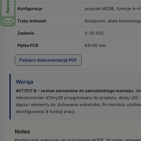
Konfiguracja
przycisk MODE, funkcje A–H
Tryby wskazań
linia/punkt, skala liniowa/lo
Zasilanie
5–20 VDC
Płytka PCB
63×45 mm
Pobierz dokumentację PDF
Wersja
AVT1517 B – zestaw elementów do samodzielnego montażu.
Wer
mikrokontroler ATtiny26 przygotowany do projektu, diody LED, s
złącza i elementy do zlutowania wskaźnika. Po montażu użytko
skonfigurować 8 funkcji pracy.
Notes
Konfigurację wykonuje się przyciskiem MODE. W trybie ustawie