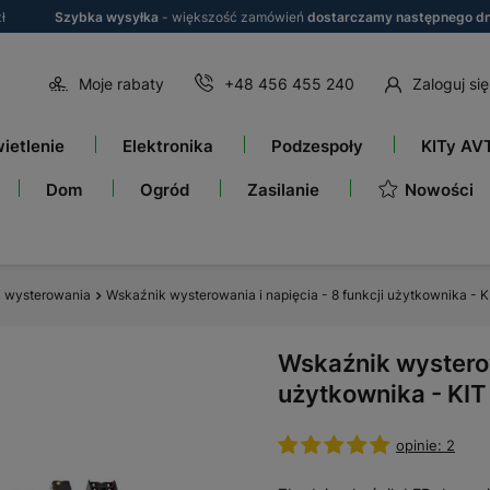
ł
Szybka wysyłka
- większość zamówień
dostarczamy następnego dn
Moje rabaty
+48 456 455 240
Zaloguj się
ietlenie
Elektronika
Podzespoły
KITy AV
Nowości
Dom
Ogród
Zasilanie
i wysterowania
Wskaźnik wysterowania i napięcia - 8 funkcji użytkownika - 
Wskaźnik wysterowa
użytkownika - KIT
opinie: 2