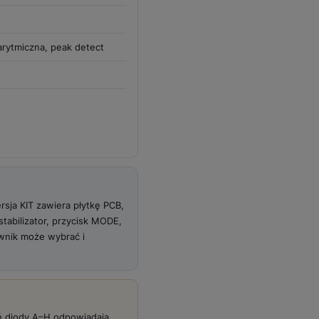
garytmiczna, peak detect
sja KIT zawiera płytkę PCB,
tabilizator, przycisk MODE,
wnik może wybrać i
ń diody A–H odpowiadają