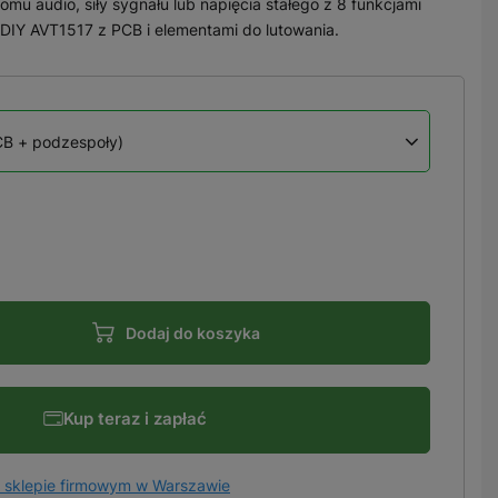
mu audio, siły sygnału lub napięcia stałego z 8 funkcjami
 DIY AVT1517 z PCB i elementami do lutowania.
CB + podzespoły)
Dodaj do koszyka
Kup teraz i zapłać
 sklepie firmowym w Warszawie