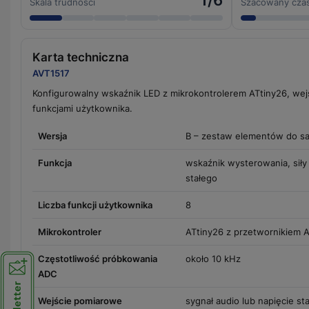
1/6
Skala trudności
Szacowany cza
Karta techniczna
AVT1517
Konfigurowalny wskaźnik LED z mikrokontrolerem ATtiny26, we
funkcjami użytkownika.
Wersja
B – zestaw elementów do s
Funkcja
wskaźnik wysterowania, siły 
stałego
Liczba funkcji użytkownika
8
Mikrokontroler
ATtiny26 z przetwornikiem 
Częstotliwość próbkowania
około 10 kHz
ADC
Wejście pomiarowe
sygnał audio lub napięcie sta