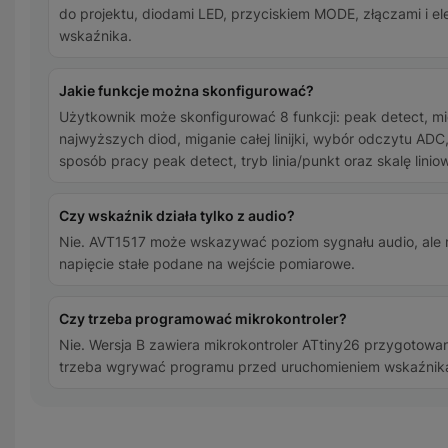
do projektu, diodami LED, przyciskiem MODE, złączami i e
wskaźnika.
Jakie funkcje można skonfigurować?
Użytkownik może skonfigurować 8 funkcji: peak detect, mi
najwyższych diod, miganie całej linijki, wybór odczytu AD
sposób pracy peak detect, tryb linia/punkt oraz skalę linio
Czy wskaźnik działa tylko z audio?
Nie. AVT1517 może wskazywać poziom sygnału audio, ale
napięcie stałe podane na wejście pomiarowe.
Czy trzeba programować mikrokontroler?
Nie. Wersja B zawiera mikrokontroler ATtiny26 przygotowan
trzeba wgrywać programu przed uruchomieniem wskaźnik