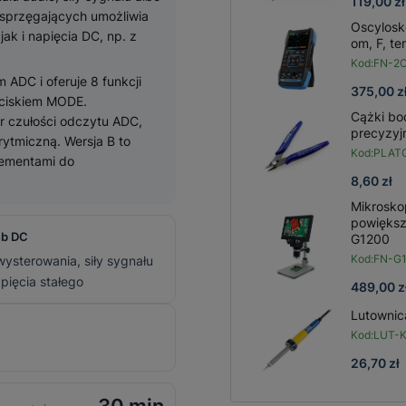
119,00 zł
 sprzęgających umożliwia
Oscylosk
k i napięcia DC, np. z
om, F, t
Kod:
FN-2
 ADC i oferuje 8 funkcji
375,00 z
yciskiem MODE.
Cążki b
ór czułości odczytu ADC,
precyzyj
arytmiczną. Wersja B to
Kod:
PLAT
lementami do
8,60 zł
Mikrosko
powiększ
ub DC
G1200
Kod:
FN-G
ysterowania, siły sygnału
apięcia stałego
489,00 z
Lutowni
Kod:
LUT-
26,70 zł