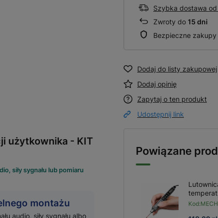
Szybka dostawa od 
Zwroty do
15 dni
Bezpieczne zakupy
Dodaj do listy zakupowej
Dodaj opinię
Zapytaj o ten produkt
Udostępnij link
ji użytkownika - KIT
Powiązane prod
o, siły sygnału lub pomiaru
Lutownic
temperat
elnego montażu
Kod:
MECH
 audio, siły sygnału albo