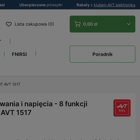
ia!
Ubezpieczone
przesyłki
Rabaty
z
klubem AVT elektronika
Lista zakupowa (0)
0,00 zł
T
Poradnik
FNIRSI
KIT AVT 1517
nia i napięcia - 8 funkcji
 AVT 1517